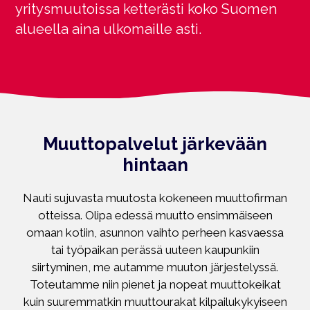
yritysmuutoissa ketterästi koko Suomen
alueella aina ulkomaille asti.
Muuttopalvelut järkevään
hintaan
Nauti sujuvasta muutosta kokeneen muuttofirman
otteissa. Olipa edessä muutto ensimmäiseen
omaan kotiin, asunnon vaihto perheen kasvaessa
tai työpaikan perässä uuteen kaupunkiin
siirtyminen, me autamme muuton järjestelyssä.
Toteutamme niin pienet ja nopeat muuttokeikat
kuin suuremmatkin muuttourakat kilpailukykyiseen