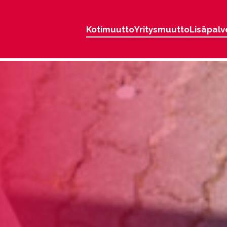
Kotimuutto
Yritysmuutto
Lisäpalv