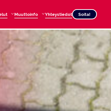
elut
Muuttoinfo
Yhteystiedot
Soita!