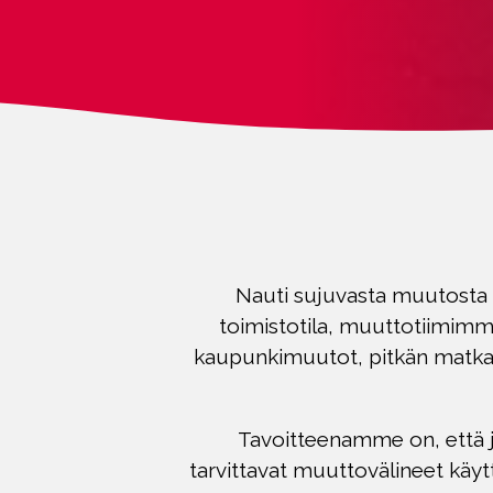
Nauti sujuvasta muutosta k
toimistotila, muuttotiimimme
kaupunkimuutot, pitkän matkan
Tavoitteenamme on, että j
tarvittavat muuttovälineet käy