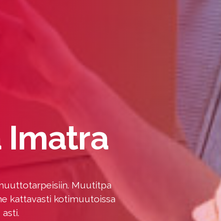
 Imatra
muuttotarpeisiin. Muutitpa
mme kattavasti kotimuutoissa
 asti.