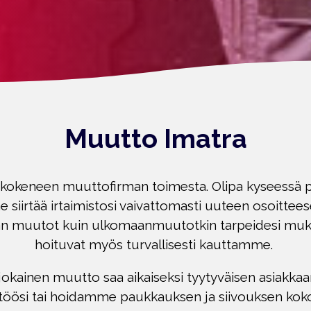
Muutto Imatra
okeneen muuttofirman toimesta. Olipa kyseessä pie
 siirtää irtaimistosi vaivattomasti uuteen osoitte
 muutot kuin ulkomaanmuutotkin tarpeidesi mukaa
hoituvat myös turvallisesti kauttamme.
okainen muutto saa aikaiseksi tyytyväisen asiakkaa
ttöösi tai hoidamme paukkauksen ja siivouksen koko