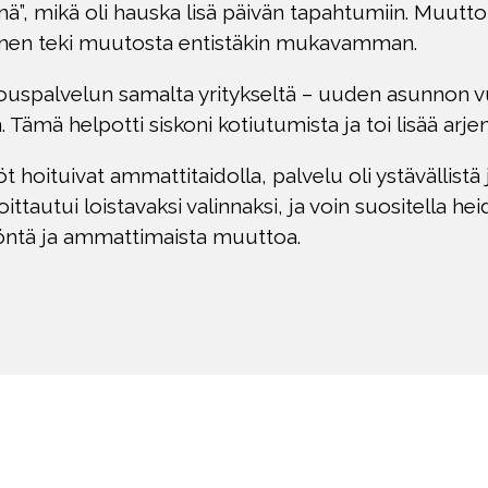
ä”, mikä oli hauska lisä päivän tapahtumiin. Muuttotii
minen teki muutosta entistäkin mukavamman.
spalvelun samalta yritykseltä – uuden asunnon vuo
. Tämä helpotti siskoni kotiutumista ja toi lisää arje
t hoituivat ammattitaidolla, palvelu oli ystävällistä 
tautui loistavaksi valinnaksi, ja voin suositella he
itöntä ja ammattimaista muuttoa.