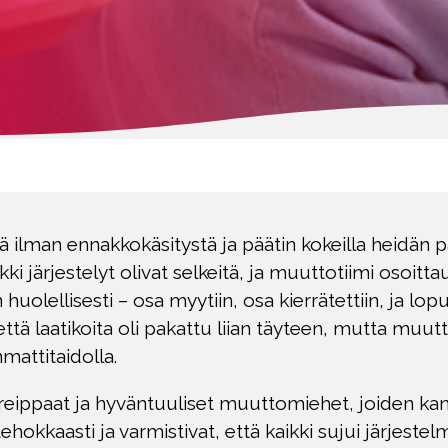
ilman ennakkokäsitystä ja päätin kokeilla heidän p
ki järjestelyt olivat selkeitä, ja muuttotiimi osoittau
in huolellisesti – osa myytiin, osa kierrätettiin, ja lo
ttä laatikoita oli pakattu liian täyteen, mutta muu
mattitaidolla.
eippaat ja hyväntuuliset muuttomiehet, joiden kanss
ehokkaasti ja varmistivat, että kaikki sujui järjestel