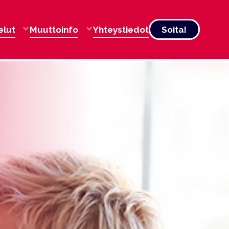
elut
Muuttoinfo
Yhteystiedot
Soita!