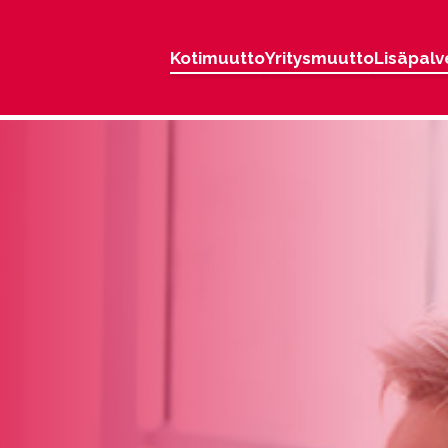
Kotimuutto
Yritysmuutto
Lisäpalv