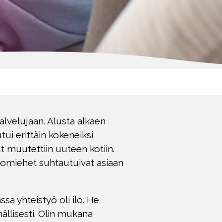
alvelujaan. Alusta alkaen
tui erittäin kokeneiksi
put muutettiin uuteen kotiin.
ttomiehet suhtautuivat asiaan
a yhteistyö oli ilo. He
mällisesti. Olin mukana