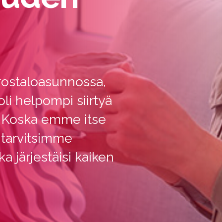
rrostaloasunnossa,
li helpompi siirtyä
 Koska emme itse
 tarvitsimme
a järjestäisi kaiken