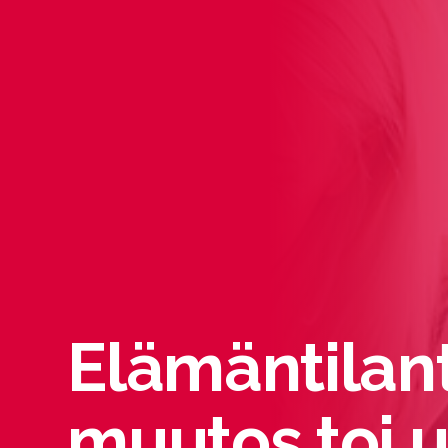
Elämäntilan
muutos toi 