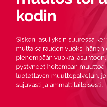
kodin
Siskoni asui yksin suuressa ke
mutta sairauden vuoksi hänen o
pienempään vuokra-asuntoon.
pystyneet hoitamaan muuttoa,
luotettavan muuttopalvelun, jok
sujuvasti ja ammattitaitoisesti.