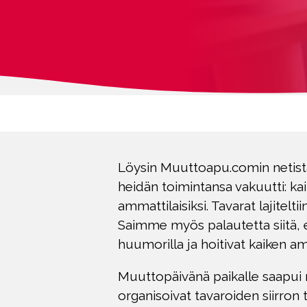
Löysin Muuttoapu.comin netistä 
heidän toimintansa vakuutti: kaik
ammattilaisiksi. Tavarat lajitelti
Saimme myös palautetta siitä, e
huumorilla ja hoitivat kaiken am
Muuttopäivänä paikalle saapui r
organisoivat tavaroiden siirron t