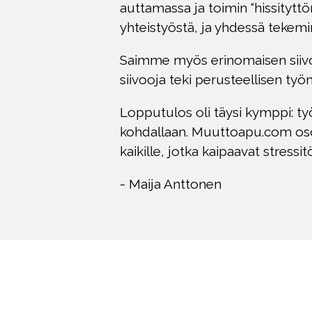
auttamassa ja toimin “hissityttön
yhteistyöstä, ja yhdessä teke
Saimme myös erinomaisen siivou
siivooja teki perusteellisen työn
Lopputulos oli täysi kymppi: työ
kohdallaan. Muuttoapu.com osoit
kaikille, jotka kaipaavat stress
- Maija Anttonen