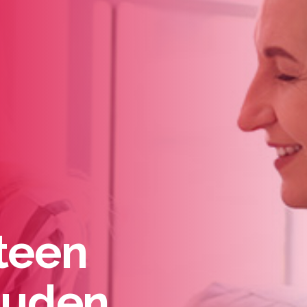
teen
uuden