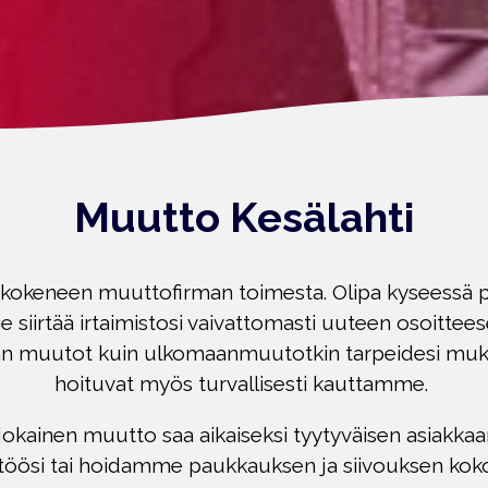
Muutto Kesälahti
okeneen muuttofirman toimesta. Olipa kyseessä pie
 siirtää irtaimistosi vaivattomasti uuteen osoitte
 muutot kuin ulkomaanmuutotkin tarpeidesi mukaa
hoituvat myös turvallisesti kauttamme.
okainen muutto saa aikaiseksi tyytyväisen asiakkaa
ttöösi tai hoidamme paukkauksen ja siivouksen koko