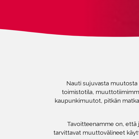
Nauti sujuvasta muutosta k
toimistotila, muuttotiimimme
kaupunkimuutot, pitkän matkan
Tavoitteenamme on, että j
tarvittavat muuttovälineet käy