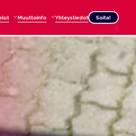
elut
Muuttoinfo
Yhteystiedot
Soita!