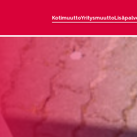
Kotimuutto
Yritysmuutto
Lisäpalv