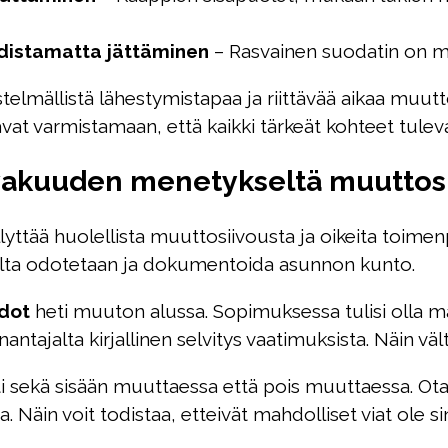
distamatta jättäminen
– Rasvainen suodatin on m
estelmällistä lähestymistapaa ja riittävää aikaa muu
tavat varmistamaan, että kaikki tärkeät kohteet tule
avakuuden menetykseltä muuttos
ttää huolellista muuttosiivousta ja oikeita toimen
nulta odotetaan ja dokumentoida asunnon kunto.
dot
heti muuton alussa. Sopimuksessa tulisi olla m
ntajalta kirjallinen selvitys vaatimuksista. Näin vä
ekä sisään muuttaessa että pois muuttaessa. Ota valo
. Näin voit todistaa, etteivät mahdolliset viat ole s