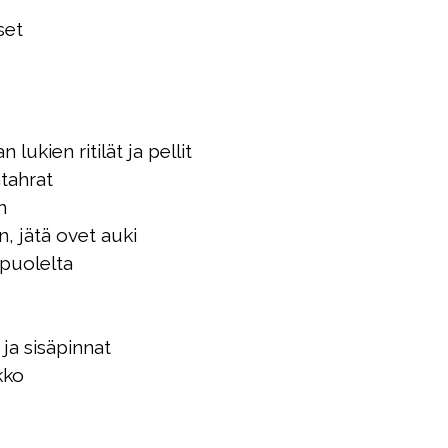
set
lukien ritilät ja pellit
atahrat
n
, jätä ovet auki
opuolelta
ja sisäpinnat
kko