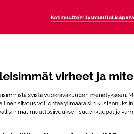
Kotimuutto
Yritysmuutto
Lisäpalv
eisimmät virheet ja mite
eisimmistä syistä vuokravakuuden menetykseen. Mone
linen siivous voi johtaa ylimääräisiin kustannuksiin,
vallisimmat muuttosiivouksen sudenkuopat ja varm