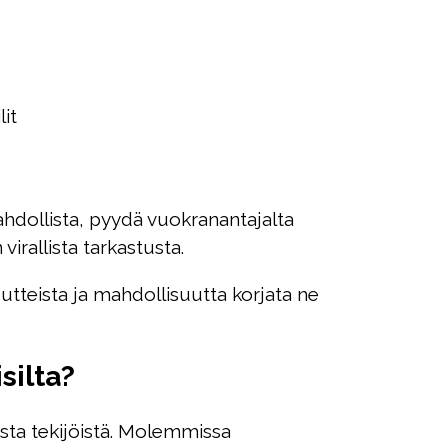
it
hdollista, pyydä vuokranantajalta
irallista tarkastusta.
utteista ja mahdollisuutta korjata ne
silta?
sta tekijöistä. Molemmissa