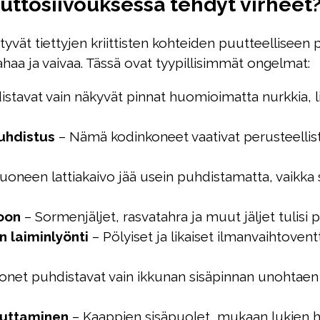
uttosiivouksessa tehdyt virheet
tyvät tiettyjen kriittisten kohteiden puutteellisee
haa ja vaivaa. Tässä ovat tyypillisimmät ongelmat:
tavat vain näkyvät pinnat huomioimatta nurkkia, lis
puhdistus
– Nämä kodinkoneet vaativat perusteellista
oneen lattiakaivo jää usein puhdistamatta, vaikka 
toon
– Sormenjäljet, rasvatahra ja muut jäljet tulisi po
n laiminlyönti
– Pölyiset ja likaiset ilmanvaihtoventt
net puhdistavat vain ikkunan sisäpinnan unohtaen k
uuttaminen
– Kaappien sisäpuolet, mukaan lukien hyl