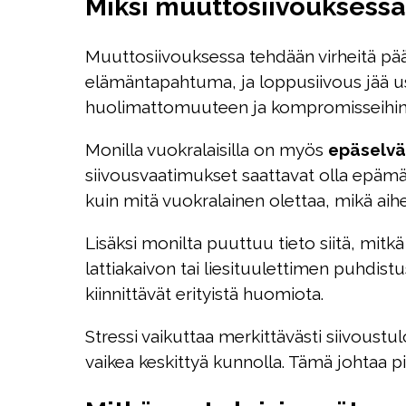
Miksi muuttosiivouksessa 
Muuttosiivouksessa tehdään virheitä pää
elämäntapahtuma, ja loppusiivous jää use
huolimattomuuteen ja kompromisseihin 
Monilla vuokralaisilla on myös
epäselvä 
siivousvaatimukset saattavat olla epämää
kuin mitä vuokralainen olettaa, mikä aiheut
Lisäksi monilta puuttuu tieto siitä, mitkä
lattiakaivon tai liesituulettimen puhdistu
kiinnittävät erityistä huomiota.
Stressi vaikuttaa merkittävästi siivoust
vaikea keskittyä kunnolla. Tämä johtaa p