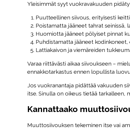
Yleisimmät syyt vuokravakuuden pidäty
Puutteellinen siivous, erityisesti kei
Poistamatta jääneet tahrat seinissä, la
Huomiotta jääneet pölyiset pinnat kute
Puhdistamatta jääneet kodinkoneet, er
Lattiakaivon ja viemäreiden tukkeum
Varaa riittävästi aikaa siivoukseen – m
ennakkotarkastus ennen lopullista luovut
Jos vuokranantaja pidättää vakuuden siiv
itse. Sinulla on oikeus tietää tarkalleen
Kannattaako muuttosiivous
Muuttosiivouksen tekeminen itse vai amm