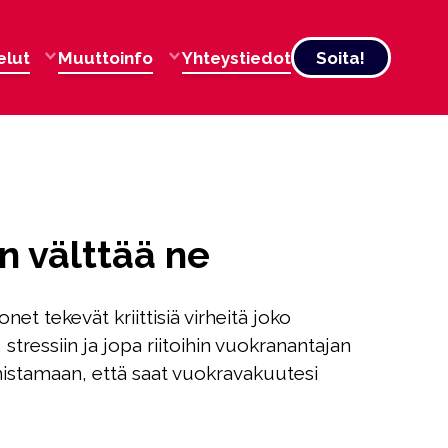
elut
Muuttoinfo
Yhteystiedot
Soita!
n välttää ne
t tekevät kriittisiä virheitä joko
 stressiin ja jopa riitoihin vuokranantajan
istamaan, että saat vuokravakuutesi