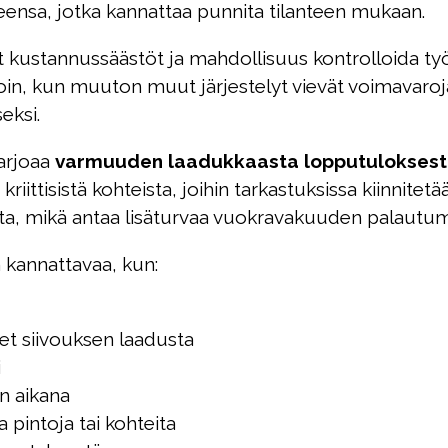
ensa, jotka kannattaa punnita tilanteen mukaan.
kustannussäästöt ja mahdollisuus kontrolloida työn 
loin, kun muuton muut järjestelyt vievät voimavaroja
eksi.
arjoaa
varmuuden laadukkaasta lopputulokses
kriittisistä kohteista, joihin tarkastuksissa kiinnite
sta, mikä antaa lisäturvaa vuokravakuuden palautum
 kannattavaa, kun:
et siivouksen laadusta
i
on aikana
 pintoja tai kohteita