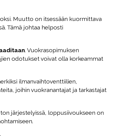
uoksi. Muutto on itsessään kuormittava
sä. Tämä johtaa helposti
vaaditaan
. Vuokrasopimuksen
ntajien odotukset voivat olla korkeammat
erkiksi ilmanvaihtoventtiilien,
eita, joihin vuokranantajat ja tarkastajat
uton järjestelyissä, loppusiivoukseen on
unohtamiseen.