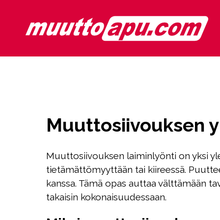
Muuttosiivouksen yl
Muuttosiivouksen laiminlyönti on yksi yl
tietämättömyyttään tai kiireessä. Puutteel
kanssa. Tämä opas auttaa välttämään ta
takaisin kokonaisuudessaan.