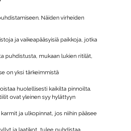
?
n puhdistamiseen. Näiden virheiden
toja ja vaikeapääsyisiä paikkoja, jotka
 puhdistusta, mukaan lukien ritilät,
se on yksi tärkeimmistä
istaa huolellisesti kaikilta pinnoilta.
iilit ovat yleinen syy hylättyyn
armit ja ulkopinnat, jos niihin pääsee
lyt ja laatikot, tulee puhdistaa