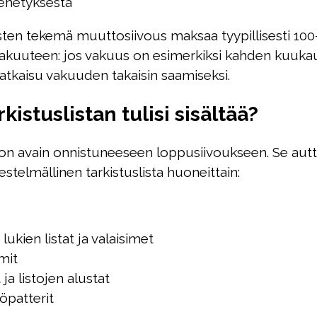
enetyksestä
en tekemä muuttosiivous maksaa tyypillisesti 100
kuuteen: jos vakuus on esimerkiksi kahden kuukau
ratkaisu vakuuden takaisin saamiseksi.
istuslistan tulisi sisältää?
on avain onnistuneeseen loppusiivoukseen. Se auttaa
estelmällinen tarkistuslista huoneittain:
lukien listat ja valaisimet
mit
ja listojen alustat
öpatterit