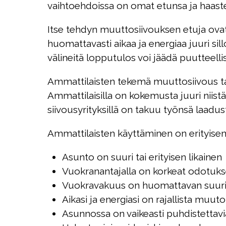
vaihtoehdoissa on omat etunsa ja haaste
Itse tehdyn muuttosiivouksen etuja ovat 
huomattavasti aikaa ja energiaa juuri sil
välineitä lopputulos voi jäädä puutteellis
Ammattilaisten tekemä muuttosiivous t
Ammattilaisilla on kokemusta juuri niistä 
siivousyrityksillä on takuu työnsä laadu
Ammattilaisten käyttäminen on erityisen
Asunto on suuri tai erityisen likainen
Vuokranantajalla on korkeat odotuks
Vuokravakuus on huomattavan suur
Aikasi ja energiasi on rajallista muut
Asunnossa on vaikeasti puhdistettavia