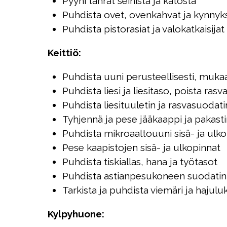
Pyyhi tahrat seinistä ja katosta
Puhdista ovet, ovenkahvat ja kynnyk
Puhdista pistorasiat ja valokatkaisijat
Keittiö:
Puhdista uuni perusteellisesti, mukaan 
Puhdista liesi ja liesitaso, poista rasv
Puhdista liesituuletin ja rasvasuodati
Tyhjennä ja pese jääkaappi ja pakastin
Puhdista mikroaaltouuni sisä- ja ulk
Pese kaapistojen sisä- ja ulkopinnat
Puhdista tiskiallas, hana ja työtasot
Puhdista astianpesukoneen suodatin 
Tarkista ja puhdista viemäri ja hajulu
Kylpyhuone: