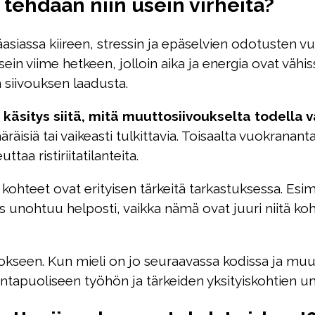
tehdään niin usein virheitä?
asiassa kiireen, stressin ja epäselvien odotusten v
in viime hetkeen, jolloin aika ja energia ovat vähis
siivouksen laadusta.
käsitys siitä, mitä muuttosiivoukselta todella 
räisiä tai vaikeasti tulkittavia. Toisaalta vuokrana
taa ristiriitatilanteita.
 kohteet ovat erityisen tärkeitä tarkastuksessa. Esim
s unohtuu helposti, vaikka nämä ovat juuri niitä koht
ulokseen. Kun mieli on jo seuraavassa kodissa ja mu
intapuoliseen työhön ja tärkeiden yksityiskohtien 