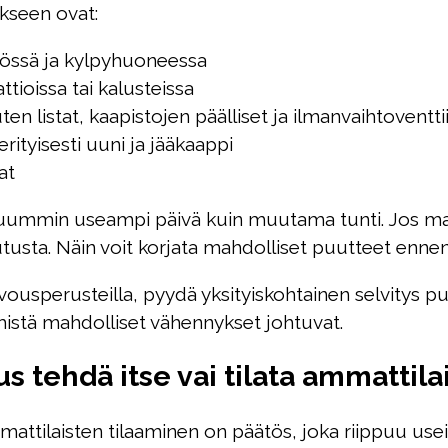
kseen ovat:
ttiössä ja kylpyhuoneessa
ttioissa tai kalusteissa
n listat, kaapistojen päälliset ja ilmanvaihtoventtiil
ityisesti uuni ja jääkaappi
at
ieluummin useampi päivä kuin muutama tunti. Jos ma
usta. Näin voit korjata mahdolliset puutteet ennen v
ousperusteilla, pyydä yksityiskohtainen selvitys pu
, mistä mahdolliset vähennykset johtuvat.
 tehdä itse vai tilata ammattilai
attilaisten tilaaminen on päätös, joka riippuu usei