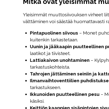
Mitkä ovat yleisimmät mu
Yleisimmät muuttosiivouksen virheet liit
välttäminen voi säästää huomattavasti ra
Pintapuolinen siivous
– Monet puhdis
kuitenkin tarkastetaan.
Uunin ja jääkaapin puutteellinen 
laatikot ja tiivisteet.
Lattiakaivon unohtaminen
– Kylpyhu
tarkastuskohteista.
Tahrojen jättäminen seiniin ja kat
Ilmanvaihtoventtiilien puhdistukse
tarkastukseen.
Ikkunoiden puutteellinen pesu
– Mo
käsiksi.
Keittiön kaappien sisäpintojen siv