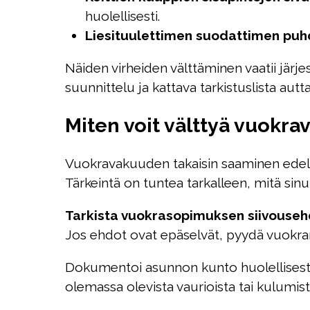
huolellisesti.
Liesituulettimen suodattimen puh
Näiden virheiden välttäminen vaatii järj
suunnittelu ja kattava tarkistuslista aut
Miten voit välttyä vuokr
Vuokravakuuden takaisin saaminen edelly
Tärkeintä on tuntea tarkalleen, mitä si
Tarkista vuokrasopimuksen siivouseh
Jos ehdot ovat epäselvät, pyydä vuokrana
Dokumentoi asunnon kunto huolellisesti s
olemassa olevista vaurioista tai kulumista