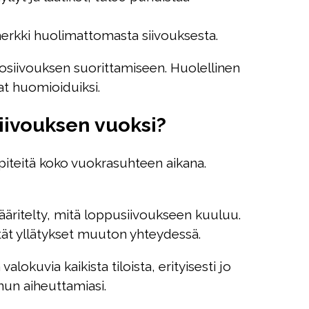
erkki huolimattomasta siivouksesta.
ttosiivouksen suorittamiseen. Huolellinen
vat huomioiduiksi.
iivouksen vuoksi?
piteitä koko vuokrasuhteen aikana.
ääritelty, mitä loppusiivoukseen kuuluu.
ltät yllätykset muuton yhteydessä.
kuvia kaikista tiloista, erityisesti jo
inun aiheuttamiasi.