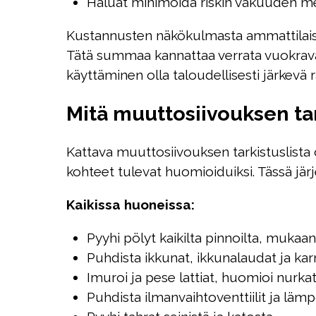
Haluat minimoida riskin vakuuden m
Kustannusten näkökulmasta ammattilaist
Tätä summaa kannattaa verrata vuokrava
käyttäminen olla taloudellisesti järkevä 
Mitä muuttosiivouksen tark
Kattava muuttosiivouksen tarkistuslista 
kohteet tulevat huomioiduiksi. Tässä järj
Kaikissa huoneissa:
Pyyhi pölyt kaikilta pinnoilta, mukaan 
Puhdista ikkunat, ikkunalaudat ja kar
Imuroi ja pese lattiat, huomioi nurkat 
Puhdista ilmanvaihtoventtiilit ja lämp