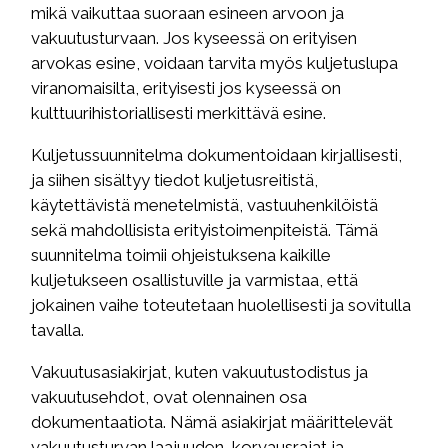
mikä vaikuttaa suoraan esineen arvoon ja
vakuutusturvaan. Jos kyseessä on erityisen
arvokas esine, voidaan tarvita myös kuljetuslupa
viranomaisilta, erityisesti jos kyseessä on
kulttuurihistoriallisesti merkittävä esine.
Kuljetussuunnitelma dokumentoidaan kirjallisesti,
ja siihen sisältyy tiedot kuljetusreitistä,
käytettävistä menetelmistä, vastuuhenkilöistä
sekä mahdollisista erityistoimenpiteistä. Tämä
suunnitelma toimii ohjeistuksena kaikille
kuljetukseen osallistuville ja varmistaa, että
jokainen vaihe toteutetaan huolellisesti ja sovitulla
tavalla.
Vakuutusasiakirjat, kuten vakuutustodistus ja
vakuutusehdot, ovat olennainen osa
dokumentaatiota. Nämä asiakirjat määrittelevät
vakuutusturvan laajuuden, korvausrajat ja