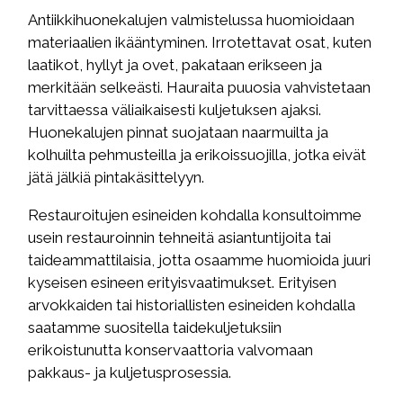
Antiikkihuonekalujen valmistelussa huomioidaan
materiaalien ikääntyminen. Irrotettavat osat, kuten
laatikot, hyllyt ja ovet, pakataan erikseen ja
merkitään selkeästi. Hauraita puuosia vahvistetaan
tarvittaessa väliaikaisesti kuljetuksen ajaksi.
Huonekalujen pinnat suojataan naarmuilta ja
kolhuilta pehmusteilla ja erikoissuojilla, jotka eivät
jätä jälkiä pintakäsittelyyn.
Restauroitujen esineiden kohdalla konsultoimme
usein restauroinnin tehneitä asiantuntijoita tai
taideammattilaisia, jotta osaamme huomioida juuri
kyseisen esineen erityisvaatimukset. Erityisen
arvokkaiden tai historiallisten esineiden kohdalla
saatamme suositella taidekuljetuksiin
erikoistunutta konservaattoria valvomaan
pakkaus- ja kuljetusprosessia.