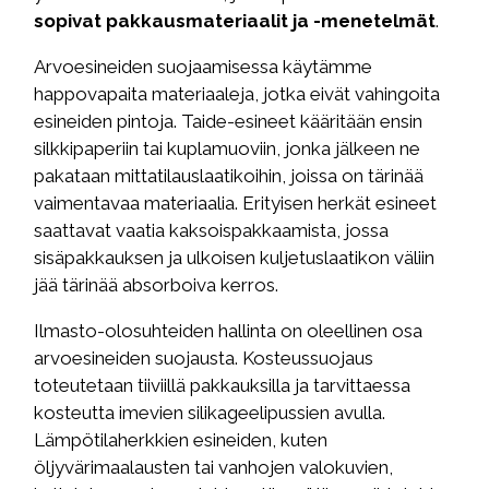
sopivat pakkausmateriaalit ja -menetelmät
.
Arvoesineiden suojaamisessa käytämme
happovapaita materiaaleja, jotka eivät vahingoita
esineiden pintoja. Taide-esineet kääritään ensin
silkkipaperiin tai kuplamuoviin, jonka jälkeen ne
pakataan mittatilauslaatikoihin, joissa on tärinää
vaimentavaa materiaalia. Erityisen herkät esineet
saattavat vaatia kaksoispakkaamista, jossa
sisäpakkauksen ja ulkoisen kuljetuslaatikon väliin
jää tärinää absorboiva kerros.
Ilmasto-olosuhteiden hallinta on oleellinen osa
arvoesineiden suojausta. Kosteussuojaus
toteutetaan tiiviillä pakkauksilla ja tarvittaessa
kosteutta imevien silikageelipussien avulla.
Lämpötilaherkkien esineiden, kuten
öljyvärimaalausten tai vanhojen valokuvien,