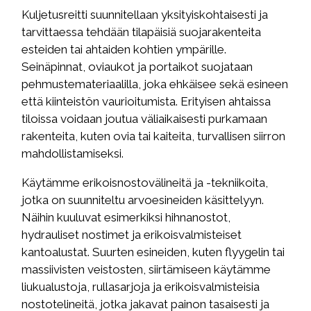
Kuljetusreitti suunnitellaan yksityiskohtaisesti ja
tarvittaessa tehdään tilapäisiä suojarakenteita
esteiden tai ahtaiden kohtien ympärille.
Seinäpinnat, oviaukot ja portaikot suojataan
pehmustemateriaalilla, joka ehkäisee sekä esineen
että kiinteistön vaurioitumista. Erityisen ahtaissa
tiloissa voidaan joutua väliaikaisesti purkamaan
rakenteita, kuten ovia tai kaiteita, turvallisen siirron
mahdollistamiseksi.
Käytämme erikoisnostovälineitä ja -tekniikoita,
jotka on suunniteltu arvoesineiden käsittelyyn.
Näihin kuuluvat esimerkiksi hihnanostot,
hydrauliset nostimet ja erikoisvalmisteiset
kantoalustat. Suurten esineiden, kuten flyygelin tai
massiivisten veistosten, siirtämiseen käytämme
liukualustoja, rullasarjoja ja erikoisvalmisteisia
nostotelineitä, jotka jakavat painon tasaisesti ja