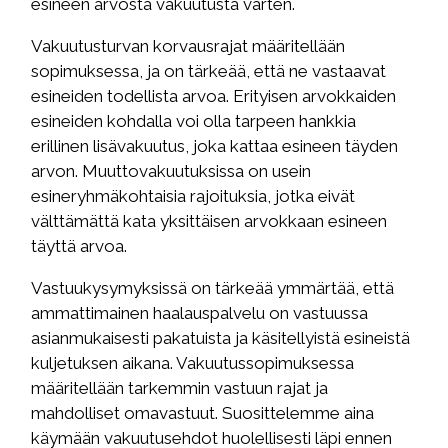
esineen arvosta vakuutusta varten.
Vakuutusturvan korvausrajat määritellään
sopimuksessa, ja on tärkeää, että ne vastaavat
esineiden todellista arvoa. Erityisen arvokkaiden
esineiden kohdalla voi olla tarpeen hankkia
erillinen lisävakuutus, joka kattaa esineen täyden
arvon. Muuttovakuutuksissa on usein
esineryhmäkohtaisia rajoituksia, jotka eivät
välttämättä kata yksittäisen arvokkaan esineen
täyttä arvoa.
Vastuukysymyksissä on tärkeää ymmärtää, että
ammattimainen haalauspalvelu on vastuussa
asianmukaisesti pakatuista ja käsitellyistä esineistä
kuljetuksen aikana. Vakuutussopimuksessa
määritellään tarkemmin vastuun rajat ja
mahdolliset omavastuut. Suosittelemme aina
käymään vakuutusehdot huolellisesti läpi ennen