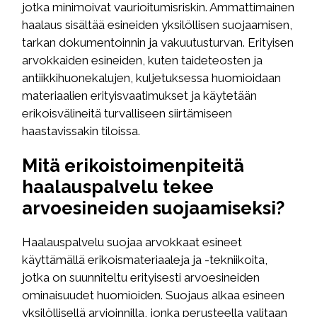
jotka minimoivat vaurioitumisriskin. Ammattimainen
haalaus sisältää esineiden yksilöllisen suojaamisen,
tarkan dokumentoinnin ja vakuutusturvan. Erityisen
arvokkaiden esineiden, kuten taideteosten ja
antiikkihuonekalujen, kuljetuksessa huomioidaan
materiaalien erityisvaatimukset ja käytetään
erikoisvälineitä turvalliseen siirtämiseen
haastavissakin tiloissa.
Mitä erikoistoimenpiteitä
haalauspalvelu tekee
arvoesineiden suojaamiseksi?
Haalauspalvelu suojaa arvokkaat esineet
käyttämällä erikoismateriaaleja ja -tekniikoita,
jotka on suunniteltu erityisesti arvoesineiden
ominaisuudet huomioiden. Suojaus alkaa esineen
yksilöllisellä arvioinnilla, jonka perusteella valitaan