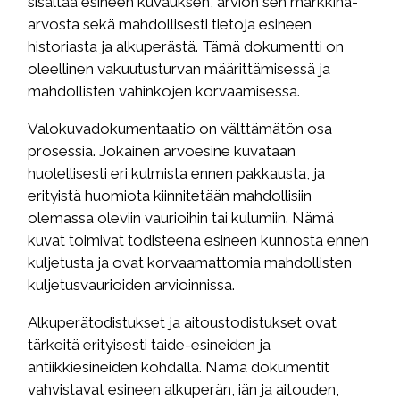
sisältää esineen kuvauksen, arvion sen markkina-
arvosta sekä mahdollisesti tietoja esineen
historiasta ja alkuperästä. Tämä dokumentti on
oleellinen vakuutusturvan määrittämisessä ja
mahdollisten vahinkojen korvaamisessa.
Valokuvadokumentaatio on välttämätön osa
prosessia. Jokainen arvoesine kuvataan
huolellisesti eri kulmista ennen pakkausta, ja
erityistä huomiota kiinnitetään mahdollisiin
olemassa oleviin vaurioihin tai kulumiin. Nämä
kuvat toimivat todisteena esineen kunnosta ennen
kuljetusta ja ovat korvaamattomia mahdollisten
kuljetusvaurioiden arvioinnissa.
Alkuperätodistukset ja aitoustodistukset ovat
tärkeitä erityisesti taide-esineiden ja
antiikkiesineiden kohdalla. Nämä dokumentit
vahvistavat esineen alkuperän, iän ja aitouden,