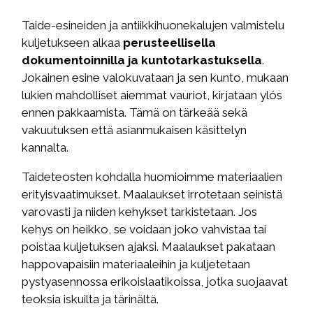
Taide-esineiden ja antiikkihuonekalujen valmistelu
kuljetukseen alkaa
perusteellisella
dokumentoinnilla ja kuntotarkastuksella
.
Jokainen esine valokuvataan ja sen kunto, mukaan
lukien mahdolliset aiemmat vauriot, kirjataan ylös
ennen pakkaamista. Tämä on tärkeää sekä
vakuutuksen että asianmukaisen käsittelyn
kannalta.
Taideteosten kohdalla huomioimme materiaalien
erityisvaatimukset. Maalaukset irrotetaan seinistä
varovasti ja niiden kehykset tarkistetaan. Jos
kehys on heikko, se voidaan joko vahvistaa tai
poistaa kuljetuksen ajaksi. Maalaukset pakataan
happovapaisiin materiaaleihin ja kuljetetaan
pystyasennossa erikoislaatikoissa, jotka suojaavat
teoksia iskuilta ja tärinältä.