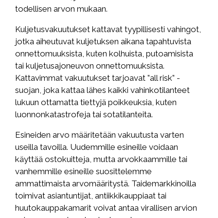
todellisen arvon mukaan.
Kuljetusvakuutukset kattavat tyypillisesti vahingot,
jotka aiheutuvat kuljetuksen aikana tapahtuvista
onnettomuuksista, kuten kolhuista, putoamisista
tai kuljetusajoneuvon onnettomuuksista.
Kattavimmat vakuutukset tarjoavat ”all risk” -
suojan, joka kattaa lähes kaikki vahinkotilanteet
lukuun ottamatta tiettyjä poikkeuksia, kuten
luonnonkatastrofeja tai sotatilanteita.
Esineiden arvo määritetään vakuutusta varten
useilla tavoilla. Uudemmille esineille voidaan
käyttää ostokuitteja, mutta arvokkaammille tai
vanhemmille esineille suosittelemme
ammattimaista arvomääritystä. Taidemarkkinoilla
toimivat asiantuntijat, antiikkikauppiaat tai
huutokauppakamarit voivat antaa virallisen arvion