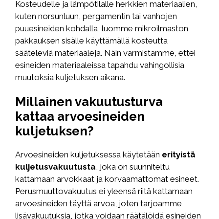
Kosteudelle ja lämpötilalle herkkien materiaalien,
kuten norsunluun, pergamentin tai vanhojen
puuesineiden kohdalla, luomme mikroilmaston
pakkauksen sisälle käyttämällä kosteutta
sääteleviä materiaaleja. Näin varmistamme, ettei
esineiden materiaaleissa tapahdu vahingollisia
muutoksia kuljetuksen aikana.
Millainen vakuutusturva
kattaa arvoesineiden
kuljetuksen?
Arvoesineiden kuljetuksessa käytetään
erityistä
kuljetusvakuutusta
, joka on suunniteltu
kattamaan arvokkaat ja korvaamattomat esineet.
Perusmuuttovakuutus ei yleensä riitä kattamaan
arvoesineiden täyttä arvoa, joten tarjoamme
lisävakuutuksia, jotka voidaan räätälöidä esineiden