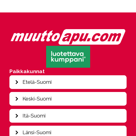
Paikkakunnat
Etelä-Suomi
Espoo
Keski-Suomi
Hamina
Heinola
Jyväskylä
Itä-Suomi
Helsinki
Kajaani
Hollola
Kouvola
Iisalmi
Länsi-Suomi
Hyvinkää