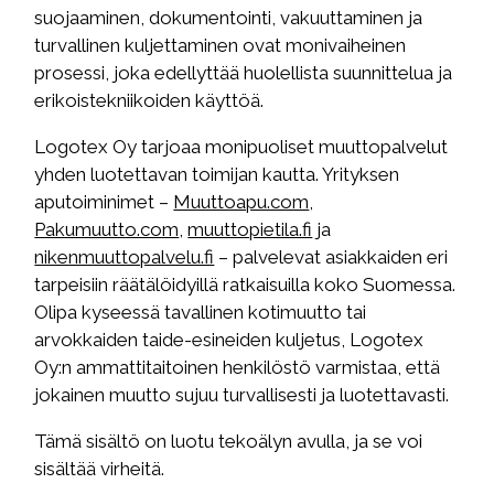
suojaaminen, dokumentointi, vakuuttaminen ja
turvallinen kuljettaminen ovat monivaiheinen
prosessi, joka edellyttää huolellista suunnittelua ja
erikoistekniikoiden käyttöä.
Logotex Oy tarjoaa monipuoliset muuttopalvelut
yhden luotettavan toimijan kautta. Yrityksen
aputoiminimet –
Muuttoapu.com
,
Pakumuutto.com
,
muuttopietila.fi
ja
nikenmuuttopalvelu.fi
– palvelevat asiakkaiden eri
tarpeisiin räätälöidyillä ratkaisuilla koko Suomessa.
Olipa kyseessä tavallinen kotimuutto tai
arvokkaiden taide-esineiden kuljetus, Logotex
Oy:n ammattitaitoinen henkilöstö varmistaa, että
jokainen muutto sujuu turvallisesti ja luotettavasti.
Tämä sisältö on luotu tekoälyn avulla, ja se voi
sisältää virheitä.