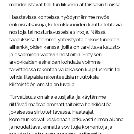
mahdollistavat hallitun liikkeen ahtaissakin tiloissa.
Haastavissa kohteissa hyödynnämme myös
erikoisratkaisuja, kuten ikkunoiden kautta tehtäviä
nostoja tai nosturiavusteisia siirtoja. Näissä
tapauksissa teemme yhteistyötä erikoistuneiden
alihankkijoiden kanssa, joilla on tarvittava kalusto
ja osaaminen vaativiin nostoihin. Erityisen
arvokkaiden esineiden kohdalla voimme
tarvittaessa rakentaa väliaikaisen kuljetusreitin tai
tehdä tilapäisiä rakenteellisia muutoksia
kiinteistöön omistajan luvalla.
Turvallisuus on aina etusijalla, ja käytämme
riittävää määrää ammattitaitoista henkilöstöä
jokaisessa siirtotehtävässä. Haalaajat
kommunikoivat keskenään jatkuvasti siirron aikana
ja noudattavat ennalta sovittuja komentoja ja