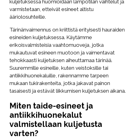
kuljetuksessa huomioidaan lämpötilan vaihtelut ja
varmistetaan, etteivät esineet altistu
ääriolosuhteille.
Tärinänvaimennus on kriittistä erityisesti hauraiden
esineiden kuljetuksessa. Käytämme
erikoisvalmisteisia vaahtomuoveja, jotka
mukautuvat esineen muotoon ja vaimentavat
tehokkaasti kuljetuksen aiheuttamaa tärinää.
Suuremmille esineille, kuten veistoksille tai
antiikkihuonekaluille, rakennamme tarpeen
mukaan tukirakenteita, jotka jakavat painon
tasaisesti ja estävät liikkumisen kuljetuksen aikana.
Miten taide-esineet ja
antiikkihuonekalut
valmistellaan kuljetusta
varten?