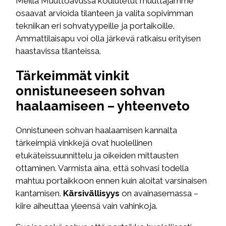
Meillä Muuttoavussa koulutetut muuttajamme
osaavat arvioida tilanteen ja valita sopivimman
tekniikan eri sohvatyypeille ja portaikoille.
Ammattilaisapu voi olla järkevä ratkaisu erityisen
haastavissa tilanteissa.
Tärkeimmät vinkit
onnistuneeseen sohvan
haalaamiseen – yhteenveto
Onnistuneen sohvan haalaamisen kannalta
tärkeimpiä vinkkejä ovat huolellinen
etukäteissuunnittelu ja oikeiden mittausten
ottaminen. Varmista aina, että sohvasi todella
mahtuu portaikkoon ennen kuin aloitat varsinaisen
kantamisen.
Kärsivällisyys
on avainasemassa –
kiire aiheuttaa yleensä vain vahinkoja.