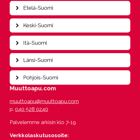
Etelä-Suomi
Espoo
Keski-Suomi
Hamina
Heinola
Jyväskylä
Itä-Suomi
Helsinki
Kajaani
Hollola
Kouvola
Iisalmi
Länsi-Suomi
Hyvinkää
Tampere
Imatra
Hämeenlinna
Joensuu
Kokkola
Pohjois-Suomi
Järvenpää
Juva
Seinäjoki
Kangasala
Muuttoapu.com
Kesälahti
Turku
Kittilä
Kerava
Kerimäki
Vaasa
muuttoapu@muuttoapu.com
Kuusamo
Kotka
Kitee
p.
040 528 0240
Oulu
Kuusankoski
Lappeenranta
Rovaniemi
Lahti
Luumäki
Palvelemme arkisin klo 7-19
Saariselkä
Lempäälä
Kuopio
Loviisa
Verkkolaskutusosoite:
Mikkeli