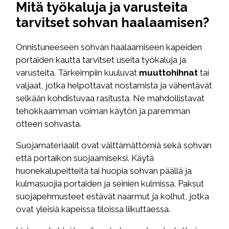
Mitä työkaluja ja varusteita
tarvitset sohvan haalaamisen?
Onnistuneeseen sohvan haalaamiseen kapeiden
portaiden kautta tarvitset useita työkaluja ja
varusteita. Tärkeimpiin kuuluvat
muuttohihnat
tai
valjaat, jotka helpottavat nostamista ja vähentävät
selkään kohdistuvaa rasitusta. Ne mahdollistavat
tehokkaamman voiman käytön ja paremman
otteen sohvasta.
Suojamateriaalit ovat välttämättömiä sekä sohvan
että portaikon suojaamiseksi. Käytä
huonekalupeitteitä tai huopia sohvan päällä ja
kulmasuojia portaiden ja seinien kulmissa. Paksut
suojapehmusteet estävät naarmut ja kolhut, jotka
ovat yleisiä kapeissa tiloissa liikuttaessa.