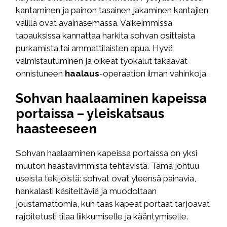
kantaminen ja painon tasainen jakaminen kantajien
välillä ovat avainasemassa. Vaikeimmissa
tapauksissa kannattaa harkita sohvan osittaista
purkamista tai ammattilaisten apua. Hyvä
valmistautuminen ja oikeat työkalut takaavat
onnistuneen
haalaus
-operaation ilman vahinkoja.
Sohvan haalaaminen kapeissa
portaissa – yleiskatsaus
haasteeseen
Sohvan haalaaminen kapeissa portaissa on yksi
muuton haastavimmista tehtävistä. Tämä johtuu
useista tekijöistä: sohvat ovat yleensä painavia,
hankalasti käsiteltäviä ja muodoltaan
joustamattomia, kun taas kapeat portaat tarjoavat
rajoitetusti tilaa liikkumiselle ja kääntymiselle.