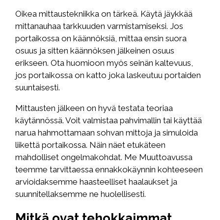
Oikea mittaustekniikka on tärkeä. Käytä jäykkää
mittanauhaa tarkkuuden varmistamiseksi. Jos
portaikossa on käännöksiä, mittaa ensin suora
osuus ja sitten käännöksen jälkeinen osuus
erikseen. Ota huomioon myös seinän kaltevuus,
jos portaikossa on katto joka laskeutuu portaiden
suuntaisesti.
Mittausten jälkeen on hyvä testata teoriaa
käytännössä. Voit valmistaa pahvimallin tai käyttää
narua hahmottamaan sohvan mittoja ja simuloida
liikettä portaikossa. Näin näet etukäteen
mahdolliset ongelmakohdat. Me Muuttoavussa
teemme tarvittaessa ennakkokäynnin kohteeseen
arvioidaksemme haasteelliset haalaukset ja
suunnitellaksemme ne huolellisesti.
Mitkä ovat tehokkaimmat