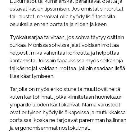
Liukumatot tai kumihanskat parantavat otetta ja
estävät käsien lipsumisen. Jos omistat siirtorullat
tai -alustat, ne voivat olla hyödyllisiä tasaisilla
osuuksilla ennen portaita ja niiden jälkeen.
Työkalusarjaa tarvitaan, jos sohva täytyy osittain
purkaa. Monissa sohvissa jalat voidaan irrottaa
helposti, mikä vähentää korkeutta ja helpottaa
kantamista. Joissain tapauksissa myös selkänoja
tai käsinojat voidaan irrottaa, jolloin saadaan lisää
tilaa kääntymiseen.
Tarjolla on myös erikoistuneita muuttovälineitä
kuten kantohihnat, jotka kiinnitetään huonekalun
ympärille luoden kantokahvat. Nämä varusteet
ovat erityisen hyödyllisiä kapeissa ja mutkikkaissa
portaissa, koska ne tarjoavat paremman hallinnan
ja ergonomisemmat nostokulmat.