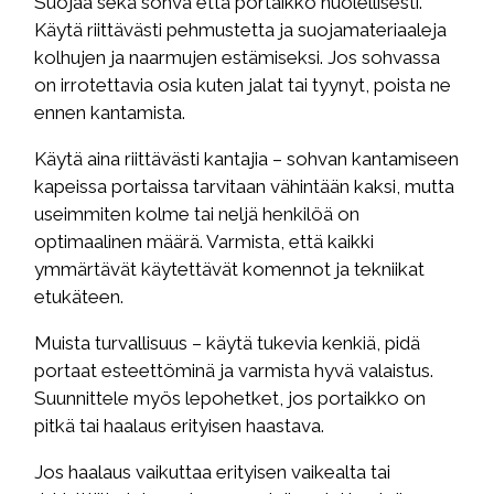
Suojaa sekä sohva että portaikko huolellisesti.
Käytä riittävästi pehmustetta ja suojamateriaaleja
kolhujen ja naarmujen estämiseksi. Jos sohvassa
on irrotettavia osia kuten jalat tai tyynyt, poista ne
ennen kantamista.
Käytä aina riittävästi kantajia – sohvan kantamiseen
kapeissa portaissa tarvitaan vähintään kaksi, mutta
useimmiten kolme tai neljä henkilöä on
optimaalinen määrä. Varmista, että kaikki
ymmärtävät käytettävät komennot ja tekniikat
etukäteen.
Muista turvallisuus – käytä tukevia kenkiä, pidä
portaat esteettöminä ja varmista hyvä valaistus.
Suunnittele myös lepohetket, jos portaikko on
pitkä tai haalaus erityisen haastava.
Jos haalaus vaikuttaa erityisen vaikealta tai