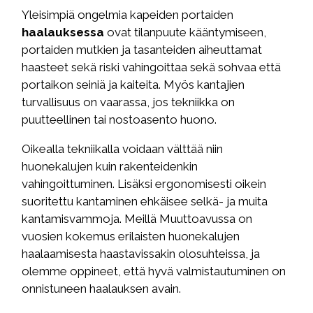
Yleisimpiä ongelmia kapeiden portaiden
haalauksessa
ovat tilanpuute kääntymiseen,
portaiden mutkien ja tasanteiden aiheuttamat
haasteet sekä riski vahingoittaa sekä sohvaa että
portaikon seiniä ja kaiteita. Myös kantajien
turvallisuus on vaarassa, jos tekniikka on
puutteellinen tai nostoasento huono.
Oikealla tekniikalla voidaan välttää niin
huonekalujen kuin rakenteidenkin
vahingoittuminen. Lisäksi ergonomisesti oikein
suoritettu kantaminen ehkäisee selkä- ja muita
kantamisvammoja. Meillä Muuttoavussa on
vuosien kokemus erilaisten huonekalujen
haalaamisesta haastavissakin olosuhteissa, ja
olemme oppineet, että hyvä valmistautuminen on
onnistuneen haalauksen avain.