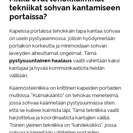
tekniikat sohvan kantamiseen
portaissa?
Kapeissa portaissa tehokkain tapa kantaa sohvaa
on usein pystyasennossa, jolloin hyödynnetään
portaikon korkeutta ja minimoidaan sohvan
leveyden aiheuttamat ongelmat. Tämä
pystysuuntainen haalaus
vaatii vähintään kaksi
kantajaa ja hyvää kommunikaatiota heidän
välillään.
Käännöstekniikka on kriittinen kapeiden portaiden
mutkissa. ”Kulmakääntö” on tehokas menetelmä,
jossa sohvaa käännetään pystysuunnassa siten,
että se kulkee kulmista läpi. Tämä tekniikka vaatii
harjoittelua ja koordinaatiota kantajien välillä.
Toinen yleinen tekniikka on ”kahdeksikko”, jossa
sohvaa käännetään vähitellen portaiden