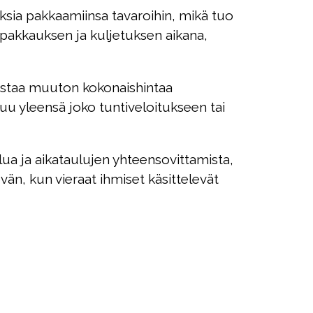
sia pakkaamiinsa tavaroihin, mikä tuo
ipakkauksen ja kuljetuksen aikana,
nostaa muuton kokonaishintaa
stuu yleensä joko tuntiveloitukseen tai
ua ja aikataulujen yhteensovittamista,
än, kun vieraat ihmiset käsittelevät