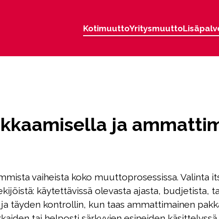
Kotimuutto
Yritysmuutto
Lisäpalv
akkaamisella ja ammattim
mista vaiheista koko muuttoprosessissa. Valinta 
kijöistä: käytettävissä olevasta ajasta, budjetista, 
a täyden kontrollin, kun taas ammattimainen pakkau
kaiden tai helposti särkyvien esineiden käsittelyssä.