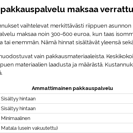
pakkauspalvelu maksaa verrattu
set vaihtelevat merkittävästi riippuen asunnon koo
palvelu maksaa noin 300-600 euroa, kun taas isom
tai enemmän. Nämä hinnat sisältävät yleensä sekä
uodostuvat vain pakkausmateriaaleista. Keskikoko
ippuen materiaalien laadusta ja määrästä. Kustannuk
ä.
Ammattimainen pakkauspalvelu
Sisältyy hintaan
Sisältyy hintaan
Minimaalinen
Matala (usein vakuutettu)