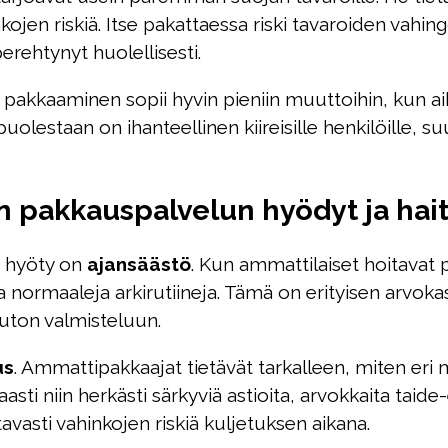
nkojen riskiä. Itse pakattaessa riski tavaroiden vah
erehtynyt huolellisesti.
tse pakkaaminen sopii hyvin pieniin muuttoihin, kun a
estaan on ihanteellinen kiireisille henkilöille, su
 pakkauspalvelun hyödyt ja hait
 hyöty on
ajansäästö
. Kun ammattilaiset hoitavat 
a normaaleja arkirutiineja. Tämä on erityisen arvokasta k
muuton valmisteluun.
us
. Ammattipakkaajat tietävät tarkalleen, miten eri m
aasti niin herkästi särkyviä astioita, arvokkaita taide
asti vahinkojen riskiä kuljetuksen aikana.