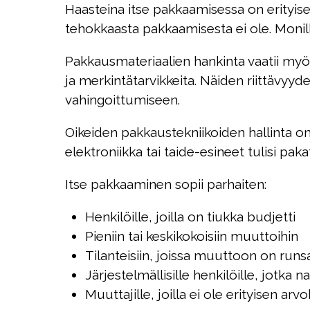
Haasteina itse pakkaamisessa on erityise
tehokkaasta pakkaamisesta ei ole. Monil
Pakkausmateriaalien hankinta vaatii myös
ja merkintätarvikkeita. Näiden riittävyyd
vahingoittumiseen.
Oikeiden pakkaustekniikoiden hallinta on
elektroniikka tai taide-esineet tulisi pa
Itse pakkaaminen sopii parhaiten:
Henkilöille, joilla on tiukka budjetti
Pieniin tai keskikokoisiin muuttoihin
Tilanteisiin, joissa muuttoon on runs
Järjestelmällisille henkilöille, jotka n
Muuttajille, joilla ei ole erityisen arv