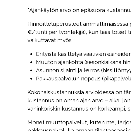
*Ajankäytön arvo on epäsuora kustannus,
Hinnoitteluperusteet ammattimaisessa pak
€/tunti per työntekijä), kun taas toiset
vaikuttavat myös:
Erityistä käsittelyä vaativien esineiden
Muuton ajankohta (sesonkiaikana hinn
Asunnon sijainti ja kerros (hissittömy
Pakkauspalvelun nopeus (pikapalvelu
Kokonaiskustannuksia arvioidessa on tä
kustannus on oman ajan arvo – aika, jonka
vahinkoriskin kustannus on korkeampi, s
Monet muuttopalvelut, kuten me, tarjoav
pakkauspalvelulle omaan tilanteeseesi 