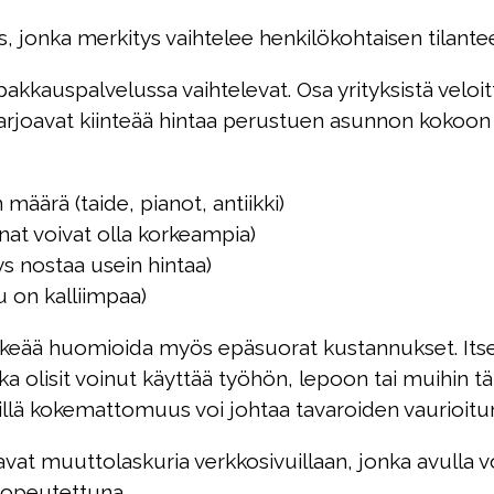
 jonka merkitys vaihtelee henkilökohtaisen tilant
kauspalvelussa vaihtelevat. Osa yrityksistä veloitta
 tarjoavat kiinteää hintaa perustuen asunnon kokoon
 määrä (taide, pianot, antiikki)
at voivat olla korkeampia)
ys nostaa usein hintaa)
 on kalliimpaa)
rkeää huomioida myös epäsuorat kustannukset. Its
 olisit voinut käyttää työhön, lepoon tai muihin tärk
illä kokemattomuus voi johtaa tavaroiden vaurioit
at muuttolaskuria verkkosivuillaan, jonka avulla vo
sopeutettuna.