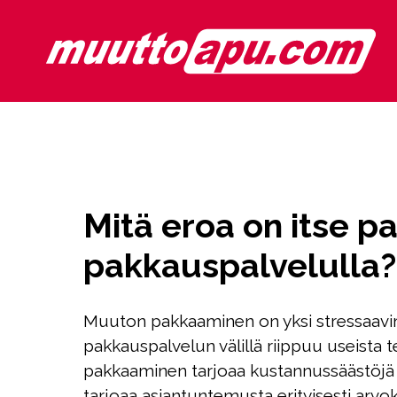
Mitä eroa on itse p
pakkauspalvelulla?
Muuton pakkaaminen on yksi stressaavim
pakkauspalvelun välillä riippuu useista te
pakkaaminen tarjoaa kustannussäästöjä j
tarjoaa asiantuntemusta erityisesti arvok