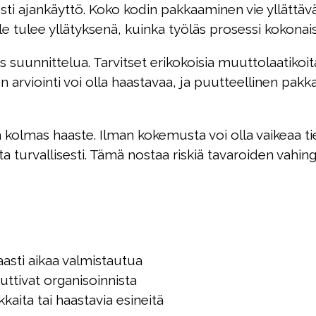
sti ajankäyttö. Koko kodin pakkaaminen vie yllättäv
le tulee yllätyksenä, kuinka työläs prosessi kokona
 suunnittelua. Tarvitset erikokoisia muuttolaatikoi
en arviointi voi olla haastavaa, ja puutteellinen pa
 kolmas haaste. Ilman kokemusta voi olla vaikeaa tie
kata turvallisesti. Tämä nostaa riskiä tavaroiden vahi
aasti aikaa valmistautua
auttivat organisoinnista
okkaita tai haastavia esineitä