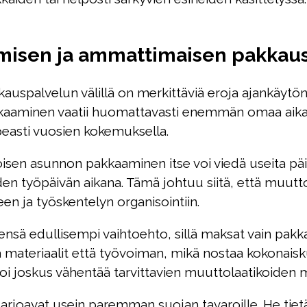
amisen ja ammattimaisen pakkausp
auspalvelun välillä on merkittäviä eroja ajankäytö
kaaminen vaatii huomattavasti enemmän omaa aikaa
peasti vuosien kokemuksella.
oisen asunnon pakkaaminen itse voi viedä useita päivi
den työpäivän aikana. Tämä johtuu siitä, että muutt
n ja työskentelyn organisointiin.
ensä edullisempi vaihtoehto, sillä maksat vain pak
 materiaalit että työvoiman, mikä nostaa kokonaisk
voi joskus vähentää tarvittavien muuttolaatikoiden 
joavat usein paremman suojan tavaroille. He tietäv