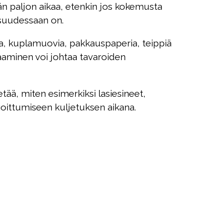
än paljon aikaa, etenkin jos kokemusta
isuudessaan on.
ta, kuplamuovia, pakkauspaperia, teippiä
kkaaminen voi johtaa tavaroiden
tää, miten esimerkiksi lasiesineet,
ngoittumiseen kuljetuksen aikana.