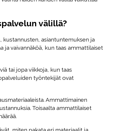
alvelun välillä?
n, kustannusten, asiantuntemuksen ja
 ja vaivannäköä, kun taas ammattilaiset
ä tai jopa viikkoja, kun taas
opalveluiden työntekijät ovat
kausmateriaaleista. Ammattimainen
ustannuksia. Toisaalta ammattilaiset
määrää.
ät, miten pakata eri materiaalit ja