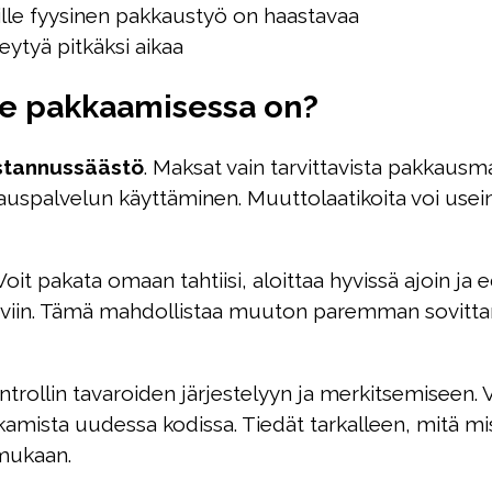
 joille fyysinen pakkaustyö on haastavaa
keytyä pitkäksi aikaa
itse pakkaamisessa on?
stannussäästö
. Maksat vain tarvittavista pakkausm
palvelun käyttäminen. Muuttolaatikoita voi usein h
 Voit pakata omaan tahtiisi, aloittaa hyvissä ajoin j
vittaviin. Tämä mahdollistaa muuton paremman sovit
ollin tavaroiden järjestelyyn ja merkitsemiseen. Vo
amista uudessa kodissa. Tiedät tarkalleen, mitä miss
mukaan.