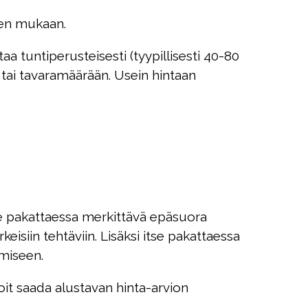
een mukaan.
a tuntiperusteisesti (tyypillisesti 40-80
 tai tavaramäärään. Usein hintaan
e pakattaessa merkittävä epäsuora
eisiin tehtäviin. Lisäksi itse pakattaessa
umiseen.
it saada alustavan hinta-arvion