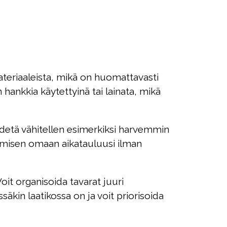
ateriaaleista, mikä on huomattavasti
ankkia käytettyinä tai lainata, mikä
a edetä vähitellen esimerkiksi harvemmin
tamisen omaan aikatauluusi ilman
it organisoida tavarat juuri
äkin laatikossa on ja voit priorisoida