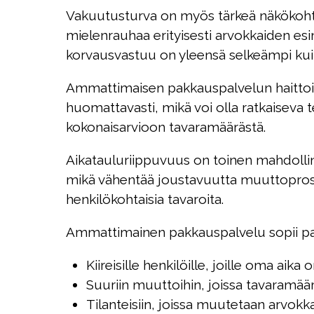
Vakuutusturva on myös tärkeä näkökohta
mielenrauhaa erityisesti arvokkaiden es
korvausvastuu on yleensä selkeämpi kuin
Ammattimaisen pakkauspalvelun haittoih
huomattavasti, mikä voi olla ratkaiseva te
kokonaisarvioon tavaramäärästä.
Aikatauluriippuvuus on toinen mahdolline
mikä vähentää joustavuutta muuttoproses
henkilökohtaisia tavaroita.
Ammattimainen pakkauspalvelu sopii pa
Kiireisille henkilöille, joille oma aika
Suuriin muuttoihin, joissa tavaramä
Tilanteisiin, joissa muutetaan arvokkai