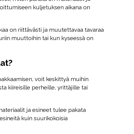
ingoittumiseen kuljetuksen aikana on
ikaa on riittävästi ja muutettavaa tavaraa
uriin muuttoihin tai kun kyseessä on
at?
pakkaamisen, voit keskittyä muihin
iireisille perheille, yrittäjille tai
ateriaalit ja esineet tulee pakata
-esineitä kuin suurikokoisia