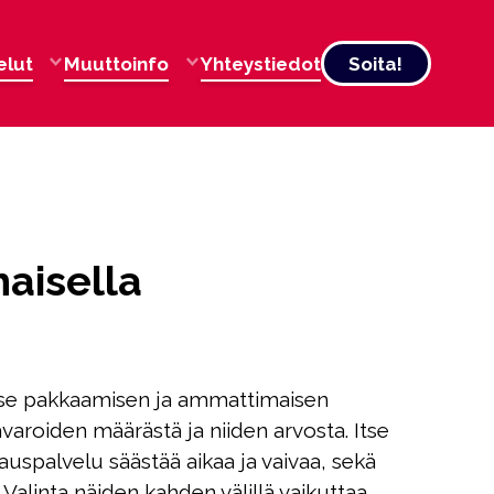
elut
Muuttoinfo
Yhteystiedot
Soita!
aisella
itse pakkaamisen ja ammattimaisen
tavaroiden määrästä ja niiden arvosta. Itse
spalvelu säästää aikaa ja vaivaa, sekä
 Valinta näiden kahden välillä vaikuttaa