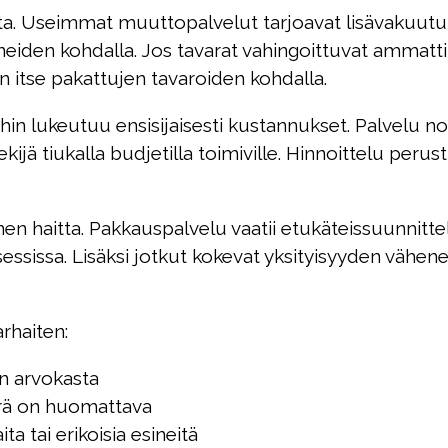
. Useimmat muuttopalvelut tarjoavat lisävakuutuk
ineiden kohdalla. Jos tavarat vahingoittuvat ammatt
 itse pakattujen tavaroiden kohdalla.
in lukeutuu ensisijaisesti kustannukset. Palvelu 
kijä tiukalla budjetilla toimiville. Hinnoittelu peru
n haitta. Pakkauspalvelu vaatii etukäteissuunnittel
sissa. Lisäksi jotkut kokevat yksityisyyden vähenev
rhaiten:
 on arvokasta
ärä on huomattava
ta tai erikoisia esineitä