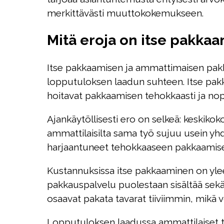
merkittävästi muuttokokemukseen.
Mitä eroja on itse pakka
Itse pakkaamisen ja ammattimaisen pakk
lopputuloksen laadun suhteen. Itse pak
hoitavat pakkaamisen tehokkaasti ja no
Ajankäytöllisesti ero on selkeä: keskikok
ammattilaisilta sama työ sujuu usein yh
harjaantuneet tehokkaaseen pakkaamisee
Kustannuksissa itse pakkaaminen on yle
pakkauspalvelu puolestaan sisältää sekä
osaavat pakata tavarat tiiviimmin, mikä 
Lopputuloksen laadussa ammattilaiset tar