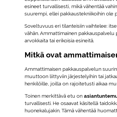
esineet turvallisesti, mikä vähentää vahi
suurempi, ellei pakkaustekniikoihin ole p
Soveltuvuus eri tilanteisiin vaihtelee: i
vähän. Ammattimainen pakkauspalvelu puol
arvokkaita tai erikoisia esineitä.
Mitkä ovat ammattimaisen
Ammattimaisen pakkauspalvelun suurin
muuttoon liittyviin järjestelyihin tai jatka
henkilöille, joilla on rajoitetusti aikaa 
Toinen merkittävä etu on
asiantuntem
turvallisesti. He osaavat käsitellä taidokk
huonekalujakin. Tämä vähentää huomattav