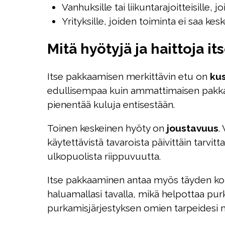
Vanhuksille tai liikuntarajoitteisille,
Yrityksille, joiden toiminta ei saa kes
Mitä hyötyjä ja haittoja 
Itse pakkaamisen merkittävin etu on
ku
edullisempaa kuin ammattimaisen pakkaus
pienentää kuluja entisestään.
Toinen keskeinen hyöty on
joustavuus
.
käytettävistä tavaroista päivittäin tar
ulkopuolista riippuvuutta.
Itse pakkaaminen antaa myös täyden kontr
haluamallasi tavalla, mikä helpottaa purk
purkamisjärjestyksen omien tarpeidesi 