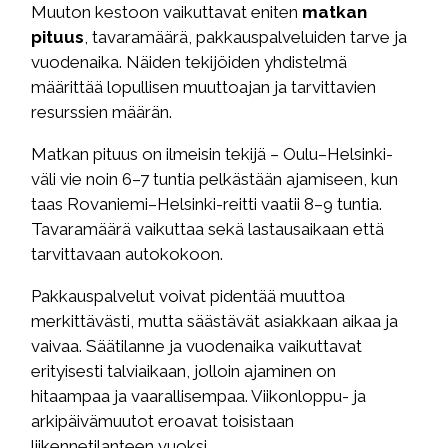
Muuton kestoon vaikuttavat eniten
matkan
pituus
, tavaramäärä, pakkauspalveluiden tarve ja
vuodenaika. Näiden tekijöiden yhdistelmä
määrittää lopullisen muuttoajan ja tarvittavien
resurssien määrän.
Matkan pituus on ilmeisin tekijä – Oulu–Helsinki-
väli vie noin 6–7 tuntia pelkästään ajamiseen, kun
taas Rovaniemi–Helsinki-reitti vaatii 8–9 tuntia.
Tavaramäärä vaikuttaa sekä lastausaikaan että
tarvittavaan autokokoon.
Pakkauspalvelut voivat pidentää muuttoa
merkittävästi, mutta säästävät asiakkaan aikaa ja
vaivaa. Säätilanne ja vuodenaika vaikuttavat
erityisesti talviaikaan, jolloin ajaminen on
hitaampaa ja vaarallisempaa. Viikonloppu- ja
arkipäivämuutot eroavat toisistaan
liikennetilanteen vuoksi.