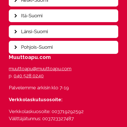
Hamina
Heinola
Jyväskylä
Itä-Suomi
Helsinki
Kajaani
Hollola
Kouvola
Iisalmi
Länsi-Suomi
Hyvinkää
Tampere
Imatra
Hämeenlinna
Joensuu
Kokkola
Pohjois-Suomi
Järvenpää
Juva
Seinäjoki
Kangasala
Muuttoapu.com
Kesälahti
Turku
Kittilä
Kerava
Kerimäki
Vaasa
muuttoapu@muuttoapu.com
Kuusamo
Kotka
Kitee
p.
040 528 0240
Oulu
Kuusankoski
Lappeenranta
Rovaniemi
Lahti
Luumäki
Palvelemme arkisin klo 7-19
Saariselkä
Lempäälä
Kuopio
Loviisa
Verkkolaskutusosoite:
Mikkeli
Mäntsälä
Mäntyharju
Verkkolaskuosoite: 003719292592
Nastola
Parikkala
Välittäjätunnus: 003723327487
Nokia
Punkaharju
Orimattila