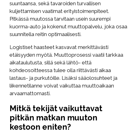
suuntaansa, sekä tavaroiden turvallisen
kuljettamisen vaatimat erityistoimenpiteet.
Pitkässä muutossa tarvitaan usein suurempi
kuorma-auto ja kokenut muuttopalvelu, joka osaa
suunnitella reitin optimaalisesti.
Logistiset haasteet kasvavat merkittävästi
etäisyyden myötä. Muuttoprosessi vaatii tarkkaa
aikataulutusta, sillä sekä lähtö- että
kohdeosoitteessa tulee olla riittävästi aikaa
lastaus- ja purkutöille. Lisäksi sääolosuhteet ja
liikennetilanne voivat vaikuttaa muuttoaikaan
arvaamattomasti.
Mitkä tekijät vaikuttavat
pitkän matkan muuton
kestoon eniten?