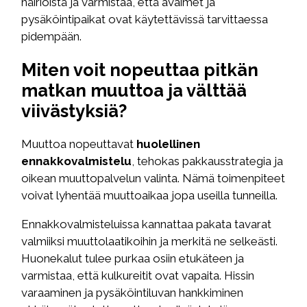
häiriöistä ja varmistaa, että avaimet ja
pysäköintipaikat ovat käytettävissä tarvittaessa
pidempään.
Miten voit nopeuttaa pitkän
matkan muuttoa ja välttää
viivästyksiä?
Muuttoa nopeuttavat
huolellinen
ennakkovalmistelu
, tehokas pakkausstrategia ja
oikean muuttopalvelun valinta. Nämä toimenpiteet
voivat lyhentää muuttoaikaa jopa useilla tunneilla.
Ennakkovalmisteluissa kannattaa pakata tavarat
valmiiksi muuttolaatikoihin ja merkitä ne selkeästi.
Huonekalut tulee purkaa osiin etukäteen ja
varmistaa, että kulkureitit ovat vapaita. Hissin
varaaminen ja pysäköintiluvan hankkiminen