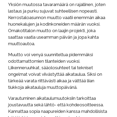
Yksiön muutossa tavaramäärä on rajallinen, joten
lastaus ja purku sujuvat suhteellisen nopeasti.
Kerrostaloasunnon muutto vaatii enemmän aikaa
huonekalujen ja kodinkoneiden määrän vuoksi.
Omakotitalon muutto on laajin projekti, joka
saattaa vaatia useamman päivän ja jopa kahta
muuttoautoa.
Muutto voi venyä suunniteltua pidemmäksi
odottamattomien tilanteiden vuoksi.
Liikenneruuhkat, sääolosuhteet tai tekniset
ongelmat voivat viivästyttää aikataulua. Siksi on
tärkeää varata riittävästi aikaa ja välttää liian
tiukkoja aikatauluja muuttopäivänä.
Varautuminen aikataulumuutoksiin tarkoittaa
joustavuutta sekä lähtö- että kohdeosoitteessa.
Kannattaa sopia naapureiden kanssa mahdollisista