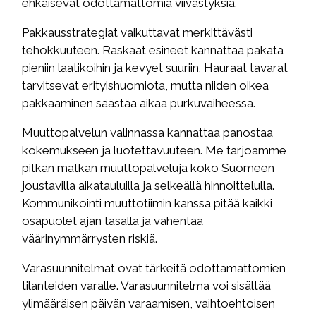
ehkäisevät odottamattomia viivästyksiä.
Pakkausstrategiat vaikuttavat merkittävästi
tehokkuuteen. Raskaat esineet kannattaa pakata
pieniin laatikoihin ja kevyet suuriin. Hauraat tavarat
tarvitsevat erityishuomiota, mutta niiden oikea
pakkaaminen säästää aikaa purkuvaiheessa.
Muuttopalvelun valinnassa kannattaa panostaa
kokemukseen ja luotettavuuteen. Me tarjoamme
pitkän matkan muuttopalveluja koko Suomeen
joustavilla aikatauluilla ja selkeällä hinnoittelulla.
Kommunikointi muuttotiimin kanssa pitää kaikki
osapuolet ajan tasalla ja vähentää
väärinymmärrysten riskiä.
Varasuunnitelmat ovat tärkeitä odottamattomien
tilanteiden varalle. Varasuunnitelma voi sisältää
ylimääräisen päivän varaamisen, vaihtoehtoisen