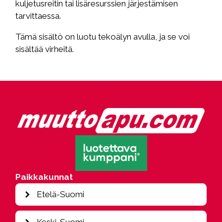
kuljetusreitin tai lisäresurssien järjestämisen
tarvittaessa.
Tämä sisältö on luotu tekoälyn avulla, ja se voi
sisältää virheitä.
Paikkakunnat
Etelä-Suomi
Espoo
Keski-Suomi