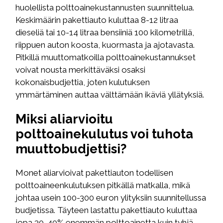
huolellista polttoainekustannusten suunnittelua.
Keskimäärin pakettiauto kuluttaa 8-12 litraa
dieseliä tai 10-14 litraa bensiiniä 100 kilometrillä,
riippuen auton koosta, kuormasta ja ajotavasta.
Pitkillä muuttomatkoilla polttoainekustannukset
voivat nousta merkittäväksi osaksi
kokonaisbudjettia, joten kulutuksen
ymmärtäminen auttaa välttämään ikäviä yllätyksiä.
Miksi aliarvioitu
polttoainekulutus voi tuhota
muuttobudjettisi?
Monet aliarvioivat pakettiauton todellisen
polttoaineenkulutuksen pitkällä matkalla, mikä
johtaa usein 100-300 euron ylityksiin suunnitellussa
budjetissa. Täyteen lastattu pakettiauto kuluttaa
jopa 30-40% enemmän polttoainetta kuin tyhjä