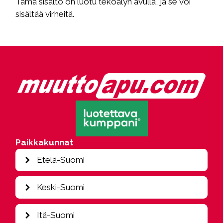
Tämä sisältö on luotu tekoälyn avulla, ja se voi
sisältää virheitä.
Paikkakunnat
Etelä-Suomi
Espoo
Keski-Suomi
Hamina
Heinola
Jyväskylä
Itä-Suomi
Helsinki