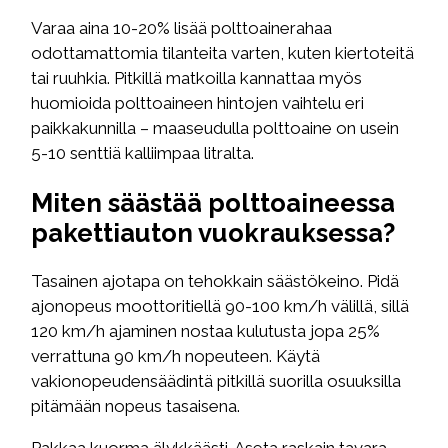
Varaa aina 10-20% lisää polttoainerahaa
odottamattomia tilanteita varten, kuten kiertoteitä
tai ruuhkia. Pitkillä matkoilla kannattaa myös
huomioida polttoaineen hintojen vaihtelu eri
paikkakunnilla – maaseudulla polttoaine on usein
5-10 senttiä kalliimpaa litralta.
Miten säästää polttoaineessa
pakettiauton vuokrauksessa?
Tasainen ajotapa on tehokkain säästökeino. Pidä
ajonopeus moottoritiellä 90-100 km/h välillä, sillä
120 km/h ajaminen nostaa kulutusta jopa 25%
verrattuna 90 km/h nopeuteen. Käytä
vakionopeudensäädintä pitkillä suorilla osuuksilla
pitämään nopeus tasaisena.
Pakkaa kuorma älykkäästi. Aseta raskain tavara