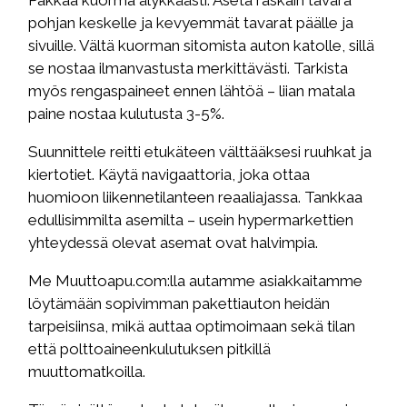
pohjan keskelle ja kevyemmät tavarat päälle ja
sivuille. Vältä kuorman sitomista auton katolle, sillä
se nostaa ilmanvastusta merkittävästi. Tarkista
myös rengaspaineet ennen lähtöä – liian matala
paine nostaa kulutusta 3-5%.
Suunnittele reitti etukäteen välttääksesi ruuhkat ja
kiertotiet. Käytä navigaattoria, joka ottaa
huomioon liikennetilanteen reaaliajassa. Tankkaa
edullisimmilta asemilta – usein hypermarkettien
yhteydessä olevat asemat ovat halvimpia.
Me Muuttoapu.com:lla autamme asiakkaitamme
löytämään sopivimman pakettiauton heidän
tarpeisiinsa, mikä auttaa optimoimaan sekä tilan
että polttoaineenkulutuksen pitkillä
muuttomatkoilla.