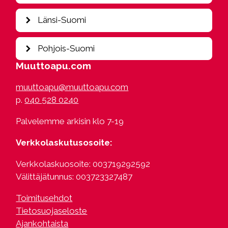
Kajaani
Hollola
Kouvola
Iisalmi
Länsi-Suomi
Hyvinkää
Tampere
Imatra
Hämeenlinna
Joensuu
Kokkola
Pohjois-Suomi
Järvenpää
Juva
Seinäjoki
Kangasala
Muuttoapu.com
Kesälahti
Turku
Kittilä
Kerava
Kerimäki
Vaasa
muuttoapu@muuttoapu.com
Kuusamo
Kotka
Kitee
p.
040 528 0240
Oulu
Kuusankoski
Lappeenranta
Rovaniemi
Lahti
Luumäki
Palvelemme arkisin klo 7-19
Saariselkä
Lempäälä
Kuopio
Loviisa
Verkkolaskutusosoite:
Mikkeli
Mäntsälä
Mäntyharju
Verkkolaskuosoite: 003719292592
Nastola
Parikkala
Välittäjätunnus: 003723327487
Nokia
Punkaharju
Orimattila
Puumala
Toimitusehdot
Padasjoki
Savitaipale
Tietosuojaseloste
Porvoo
Savonlinna
Ajankohtaista