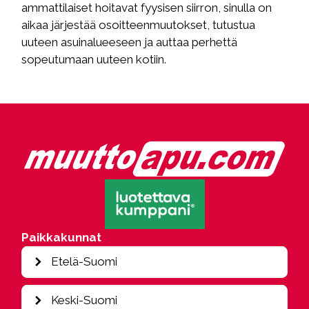
ammattilaiset hoitavat fyysisen siirron, sinulla on
aikaa järjestää osoitteenmuutokset, tutustua
uuteen asuinalueeseen ja auttaa perhettä
sopeutumaan uuteen kotiin.
Paikkakunnat
Etelä-Suomi
Espoo
Keski-Suomi