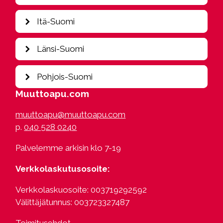
Hamina
Heinola
Jyväskylä
Itä-Suomi
Helsinki
Kajaani
Hollola
Kouvola
Iisalmi
Länsi-Suomi
Hyvinkää
Tampere
Imatra
Hämeenlinna
Joensuu
Kokkola
Pohjois-Suomi
Järvenpää
Juva
Seinäjoki
Kangasala
Muuttoapu.com
Kesälahti
Turku
Kittilä
Kerava
Kerimäki
Vaasa
muuttoapu@muuttoapu.com
Kuusamo
Kotka
Kitee
p.
040 528 0240
Oulu
Kuusankoski
Lappeenranta
Rovaniemi
Lahti
Luumäki
Palvelemme arkisin klo 7-19
Saariselkä
Lempäälä
Kuopio
Loviisa
Verkkolaskutusosoite:
Mikkeli
Mäntsälä
Mäntyharju
Verkkolaskuosoite: 003719292592
Nastola
Parikkala
Välittäjätunnus: 003723327487
Nokia
Punkaharju
Orimattila
Puumala
Toimitusehdot