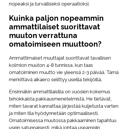
nopeaksi ja turvalliseksi operaatioksi.
Kuinka paljon nopeammin
ammattilaiset suorittavat
muuton verrattuna
omatoimiseen muuttoon?
Ammattimaiset muuttajat suorittavat tavallisen
kolmion muuton 4-8 tunnissa, kun taas
omatoiminen muutto vie yleensä 2-3 päivää. Tämä
merkittävä aikaero selittyy useilla tekijöillä.
Ensinnäkin ammattilaisilla on vuosien kokemus
tehokkaista pakkausmenetelmistä. He tietävät,
miten tavarat kannattaa järjestää kuljetusta varten
ja miten tila hyödynnetään optimaalisesti.
Omatoimisessa muutossa pakkaaminen tapahtuu
usein satunnaisesti, mikä johtaa useampiin