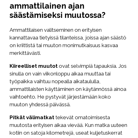
ammattilainen ajan
säästämiseksi muutossa?
Ammattilaisen valitseminen on erityisen
kannattavaa tietyissä tilanteissa, joissa ajan säästö
on kriittistä tai muuton monimutkaisuus kasvaa
merkittävästi.
Kiireelliset muutot
ovat selvimpiä tapauksia. Jos
sinulla on vain viikonloppu aikaa muuttaa tai
työpaikka vaihtuu nopealla aikataululla,
ammattilaisten käyttäminen on käytännössä ainoa
vaihtoehto. He pystyvät järjestämään koko
muuton yhdessä päivässä.
Pitkät välimatkat
tekevät omatoimisesta
muutosta erityisen aikaa vievää. Kun matka uuteen
kotiin on satoja kilometrejä, useat kuljetuskerrat