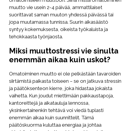
muutto vie usein 2-4 päivää, ammattilaiset
suorittavat saman muuton yhdessä päivässä tai
jopa muutamassa tunnissa. Suurin aikasäästö
syntyy kokemuksesta, oikeista työkaluista ja
tehokkaasta työnjaosta.
Miksi muuttostressi vie sinulta
enemmän aikaa kuin uskot?
Omatoiminen muutto ei ole pelkästään tavaroiden
siirtämistä paikasta toiseen – se on jatkuva stressin
ja päätöksenteon kierre, joka hidastaa jokaista
vaihetta. Kun joudut miettimään pakkaustapoja,
kantoreittejä ja aikatauluja lennossa,
yksinkertainenkin tehtävä voi viedä tuplasti
enemmän aikaa kuin suunnittelit. Tämä
päätöskuorma kuluttaa energiaa ja johtaa