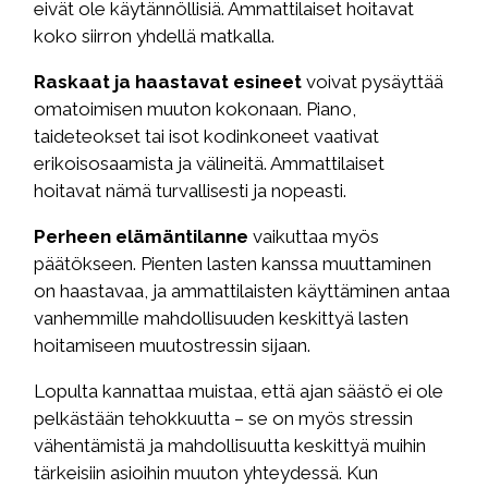
eivät ole käytännöllisiä. Ammattilaiset hoitavat
koko siirron yhdellä matkalla.
Raskaat ja haastavat esineet
voivat pysäyttää
omatoimisen muuton kokonaan. Piano,
taideteokset tai isot kodinkoneet vaativat
erikoisosaamista ja välineitä. Ammattilaiset
hoitavat nämä turvallisesti ja nopeasti.
Perheen elämäntilanne
vaikuttaa myös
päätökseen. Pienten lasten kanssa muuttaminen
on haastavaa, ja ammattilaisten käyttäminen antaa
vanhemmille mahdollisuuden keskittyä lasten
hoitamiseen muutostressin sijaan.
Lopulta kannattaa muistaa, että ajan säästö ei ole
pelkästään tehokkuutta – se on myös stressin
vähentämistä ja mahdollisuutta keskittyä muihin
tärkeisiin asioihin muuton yhteydessä. Kun