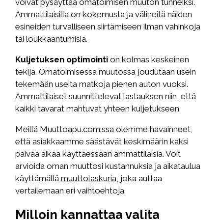
voivat pysäyttää omatoimisen muuton tunneiksi.
Ammattilaisilla on kokemusta ja välineitä näiden
esineiden turvalliseen siirtämiseen ilman vahinkoja
tai loukkaantumisia.
Kuljetuksen optimointi
on kolmas keskeinen
tekijä. Omatoimisessa muutossa joudutaan usein
tekemään useita matkoja pienen auton vuoksi.
Ammattilaiset suunnittelevat lastauksen niin, että
kaikki tavarat mahtuvat yhteen kuljetukseen.
Meillä Muuttoapu.com:ssa olemme havainneet,
että asiakkaamme säästävät keskimäärin kaksi
päivää aikaa käyttäessään ammattilaisia. Voit
arvioida oman muuttosi kustannuksia ja aikataulua
käyttämällä
muuttolaskuria
, joka auttaa
vertailemaan eri vaihtoehtoja.
Milloin kannattaa valita