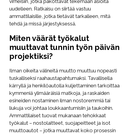
virheisiin, jotka pakottavat tekemään asioita
uudelleen. Ratkaisu on siirtää vastuu
ammattilaisille, jotka tietävät tarkalleen, mitä
tehdä ja missä järjestyksessä.
Miten väärät työkalut
muuttavat tunnin työn päivän
projektiksi?
Ilman oikeita välineitä muutto muuttuu nopeasti
tuskalliseksi raahaustapahtumaksi. Tavallisella
kärryllä ja henkilöautolla kuljettaminen tarkoittaa
kymmeniä ylimääräisiä matkoja, ja raskaiden
esineiden nostaminen ilman nostoremmiä tai
liukuja voi johtaa loukkaantumisiin ja taukoihin.
Ammattilaiset tuovat mukanaan tehokkaat
työkalut – nostolaitteet, suojapeitteet ja isot
muuttoautot – jotka muuttavat koko prosessin