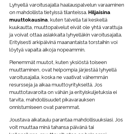
Lyhyellä varoitusajalla haalauspalvelun varaaminen
on mahdollista tietyissä tilanteissa.
Hiljaisina
muuttokausina
, kuten talvella tai keskellä
kuukautta, muuttopalvelut eivät ole yhtä varattuja
ja voivat ottaa asiakkaita lyhyelläkin varoitusajalla.
Erityisesti arkipäivinä maanantaista torstaihin voi
löytyä vapaita aikoja nopeammin.
Pienemmät muutot, kuten yksiöstä toiseen
muuttaminen, ovat helpompia järjestää lyhyellä
varoitusajalla, koska ne vaativat vähemmän
resursseja ja aikaa muuttoyritykseltä. Jos
muuttotavaroita on vähän ja erityiskuljetuksia ei
tarvita, mahdollisuudet pikavarauksen
onnistumiseen ovat paremmat.
Joustava aikataulu parantaa mahdollisuuksiasi. Jos
voit muuttaa minä tahansa päivänä tai