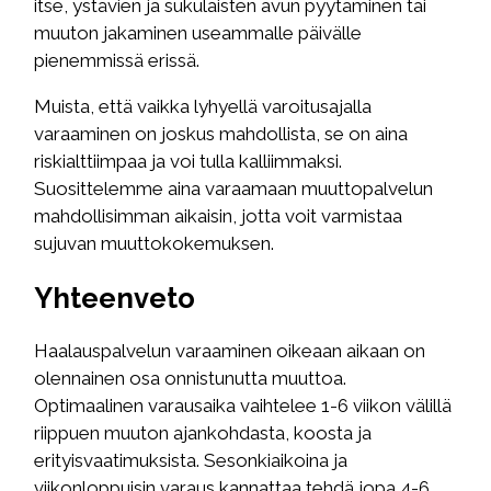
itse, ystävien ja sukulaisten avun pyytäminen tai
muuton jakaminen useammalle päivälle
pienemmissä erissä.
Muista, että vaikka lyhyellä varoitusajalla
varaaminen on joskus mahdollista, se on aina
riskialttiimpaa ja voi tulla kalliimmaksi.
Suosittelemme aina varaamaan muuttopalvelun
mahdollisimman aikaisin, jotta voit varmistaa
sujuvan muuttokokemuksen.
Yhteenveto
Haalauspalvelun varaaminen oikeaan aikaan on
olennainen osa onnistunutta muuttoa.
Optimaalinen varausaika vaihtelee 1-6 viikon välillä
riippuen muuton ajankohdasta, koosta ja
erityisvaatimuksista. Sesonkiaikoina ja
viikonloppuisin varaus kannattaa tehdä jopa 4-6