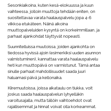
Sesonkiaikoina, kuten kesä-elokuussa ja kuun
vaihteessa, jolloin muuttoja tehdään eniten, on
suositeltavaa varata haalauspalvelu jopa 4-6
viikkoa etukäteen. Näinä aikoina
muuttopalveluiden kysyntä on korkeimmillaan, ja
parhaat ajankohdat täyttyvät nopeasti.
Suunnitelluissa muutoissa, joiden ajankohta on
tiedossa hyvissä ajoin (esimerkiksi uuden asunnon
valmistuminen), kannattaa varata haalauspalvelu
heti kun muuttopäivä on varmistunut. Tämä antaa
sinulle parhaat mahdollisuudet saada juuri
haluamasi päivä ja kellonaika.
Kiiremuutoissa, joissa aikataulu on tiukka, voit
joskus saada haalauspalvelun lyhyelläkin
varoitusajalla, mutta tällöin vaihtoehdot ovat
rajallisemmat ja hinnat voivat olla korkeammat.