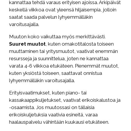
kannattaa tehdä varaus erityisen ajoissa. Arkipäivät
keskellä viikkoa ovat yleensä hiljaisempia, jolloin
saatat saada palvelun lyhyemmälläkin
varoitusajalla.
Muuton koko vaikuttaa myös merkittävästi.
Suuret muutot
, kuten omakotitalosta toiseen
muuttaminen tai yritysmuutot, vaativat enemmän
resursseja ja suunnittelua, joten ne kannattaa
varata 4-6 viikkoa etukäteen. Pienemmät muutot,
kuten yksiöstä toiseen, saattavat onnistua
lyhyemmälläkin varoitusajalla.
Erityisvaatimukset, kuten piano- tai
kassakaappikuljetukset, vaativat erikoiskalustoa ja
-osaamista. Jos muutossasi on tällaisia
erikoiskuljetuksia vaativia esineitä, varaa
haalauspalvelu vähintään kuukausi etukäteen.