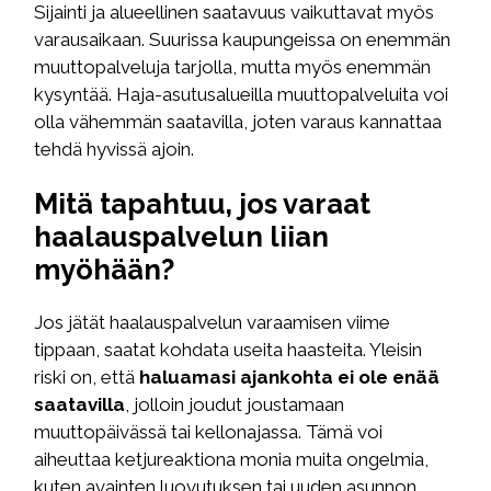
Sijainti ja alueellinen saatavuus vaikuttavat myös
varausaikaan. Suurissa kaupungeissa on enemmän
muuttopalveluja tarjolla, mutta myös enemmän
kysyntää. Haja-asutusalueilla muuttopalveluita voi
olla vähemmän saatavilla, joten varaus kannattaa
tehdä hyvissä ajoin.
Mitä tapahtuu, jos varaat
haalauspalvelun liian
myöhään?
Jos jätät haalauspalvelun varaamisen viime
tippaan, saatat kohdata useita haasteita. Yleisin
riski on, että
haluamasi ajankohta ei ole enää
saatavilla
, jolloin joudut joustamaan
muuttopäivässä tai kellonajassa. Tämä voi
aiheuttaa ketjureaktiona monia muita ongelmia,
kuten avainten luovutuksen tai uuden asunnon