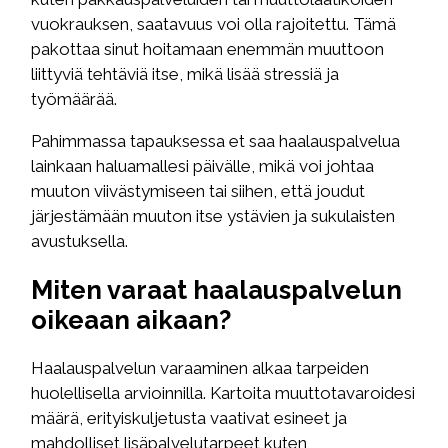
vuokrauksen, saatavuus voi olla rajoitettu. Tämä
pakottaa sinut hoitamaan enemmän muuttoon
liittyviä tehtäviä itse, mikä lisää stressiä ja
työmäärää.
Pahimmassa tapauksessa et saa haalauspalvelua
lainkaan haluamallesi päivälle, mikä voi johtaa
muuton viivästymiseen tai siihen, että joudut
järjestämään muuton itse ystävien ja sukulaisten
avustuksella.
Miten varaat haalauspalvelun
oikeaan aikaan?
Haalauspalvelun varaaminen alkaa tarpeiden
huolellisella arvioinnilla. Kartoita muuttotavaroidesi
määrä, erityiskuljetusta vaativat esineet ja
mahdolliset lisäpalvelutarpeet kuten