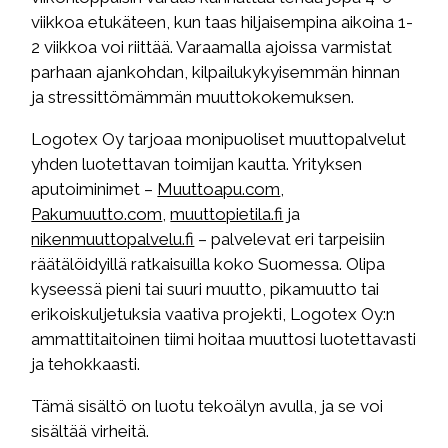
viikkoa etukäteen, kun taas hiljaisempina aikoina 1-
2 viikkoa voi riittää. Varaamalla ajoissa varmistat
parhaan ajankohdan, kilpailukykyisemmän hinnan
ja stressittömämmän muuttokokemuksen.
Logotex Oy tarjoaa monipuoliset muuttopalvelut
yhden luotettavan toimijan kautta. Yrityksen
aputoiminimet –
Muuttoapu.com
,
Pakumuutto.com
,
muuttopietila.fi
ja
nikenmuuttopalvelu.fi
– palvelevat eri tarpeisiin
räätälöidyillä ratkaisuilla koko Suomessa. Olipa
kyseessä pieni tai suuri muutto, pikamuutto tai
erikoiskuljetuksia vaativa projekti, Logotex Oy:n
ammattitaitoinen tiimi hoitaa muuttosi luotettavasti
ja tehokkaasti.
Tämä sisältö on luotu tekoälyn avulla, ja se voi
sisältää virheitä.