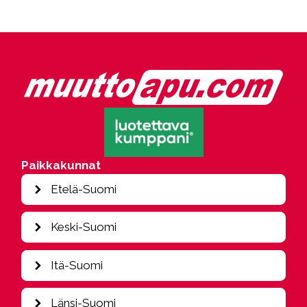
Paikkakunnat
Etelä-Suomi
Espoo
Keski-Suomi
Hamina
Heinola
Jyväskylä
Itä-Suomi
Helsinki
Kajaani
Hollola
Kouvola
Iisalmi
Länsi-Suomi