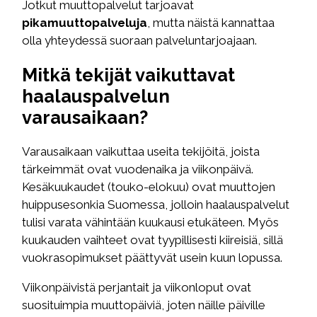
Jotkut muuttopalvelut tarjoavat
pikamuuttopalveluja
, mutta näistä kannattaa
olla yhteydessä suoraan palveluntarjoajaan.
Mitkä tekijät vaikuttavat
haalauspalvelun
varausaikaan?
Varausaikaan vaikuttaa useita tekijöitä, joista
tärkeimmät ovat vuodenaika ja viikonpäivä.
Kesäkuukaudet (touko-elokuu) ovat muuttojen
huippusesonkia Suomessa, jolloin haalauspalvelut
tulisi varata vähintään kuukausi etukäteen. Myös
kuukauden vaihteet ovat tyypillisesti kiireisiä, sillä
vuokrasopimukset päättyvät usein kuun lopussa.
Viikonpäivistä perjantait ja viikonloput ovat
suosituimpia muuttopäiviä, joten näille päiville