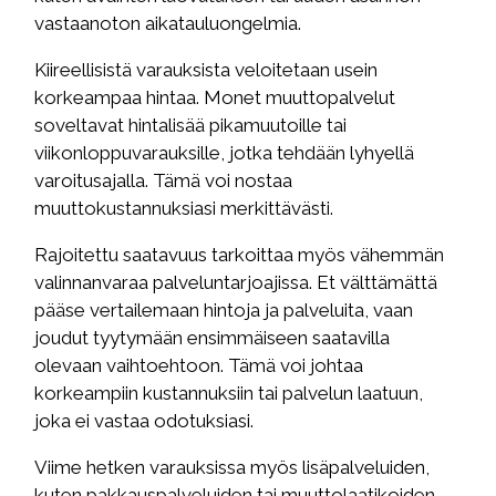
vastaanoton aikatauluongelmia.
Kiireellisistä varauksista veloitetaan usein
korkeampaa hintaa. Monet muuttopalvelut
soveltavat hintalisää pikamuutoille tai
viikonloppuvarauksille, jotka tehdään lyhyellä
varoitusajalla. Tämä voi nostaa
muuttokustannuksiasi merkittävästi.
Rajoitettu saatavuus tarkoittaa myös vähemmän
valinnanvaraa palveluntarjoajissa. Et välttämättä
pääse vertailemaan hintoja ja palveluita, vaan
joudut tyytymään ensimmäiseen saatavilla
olevaan vaihtoehtoon. Tämä voi johtaa
korkeampiin kustannuksiin tai palvelun laatuun,
joka ei vastaa odotuksiasi.
Viime hetken varauksissa myös lisäpalveluiden,
kuten pakkauspalveluiden tai muuttolaatikoiden