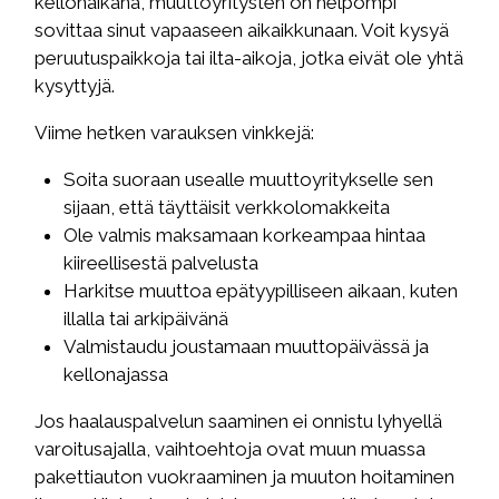
kellonaikana, muuttoyritysten on helpompi
sovittaa sinut vapaaseen aikaikkunaan. Voit kysyä
peruutuspaikkoja tai ilta-aikoja, jotka eivät ole yhtä
kysyttyjä.
Viime hetken varauksen vinkkejä:
Soita suoraan usealle muuttoyritykselle sen
sijaan, että täyttäisit verkkolomakkeita
Ole valmis maksamaan korkeampaa hintaa
kiireellisestä palvelusta
Harkitse muuttoa epätyypilliseen aikaan, kuten
illalla tai arkipäivänä
Valmistaudu joustamaan muuttopäivässä ja
kellonajassa
Jos haalauspalvelun saaminen ei onnistu lyhyellä
varoitusajalla, vaihtoehtoja ovat muun muassa
pakettiauton vuokraaminen ja muuton hoitaminen